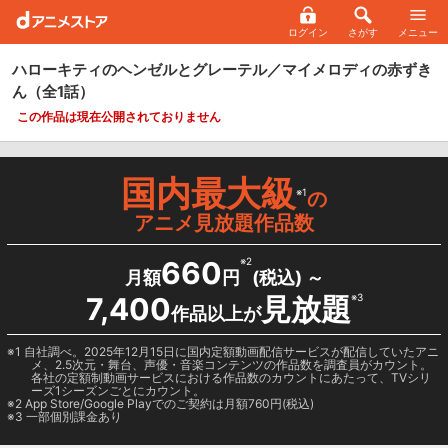
ログイン
さがす
メニュー
ハローキティのヘンゼルとグレーテル／マイメロディの赤ずき
ん
（全1話）
この作品は現在公開されておりません
国内最大級
※1
の
アニメ見放題作品数
660
※2
月額
円
(税込) ～
7,400
見放題
※3
作品以上が
1 自社調べ。2025年12月15日に国内定額動画配信サービスが配信していたアニ
メ、2.5次元・舞台、声優・音楽コンテンツの作品数を調査員がカウント。
各社の定額制動画サービスにおける作品数のカウントにあたって、TVシリ
ーズ1シーズンごとにカウント。
2
App Store/Google Play
でのご契約は月額760円(税込)
3 一部個別課金あり