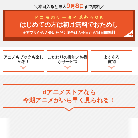
9
8
月
日
＼本日入ると最大
まで無料／
ドコモのケータイ以外もOK
はじめての方は初月無料でおためし
※アプリから入会いただく場合は入会日から14日間無料
アニメもブックも
楽し
こだわりの機能／
お得
よくある
める！
なサービス
質問
dアニメストアなら
今期アニメがいち早く見られる！