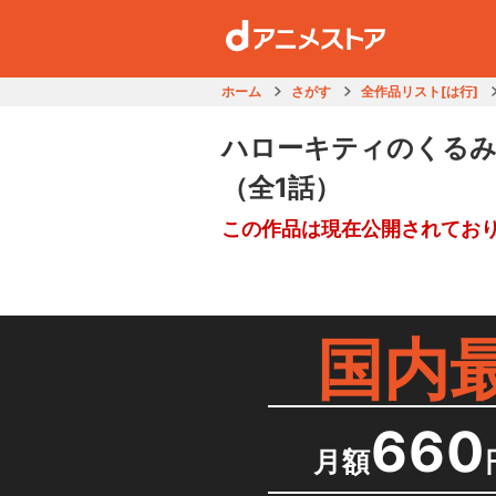
ホーム
さがす
全作品リスト[は行]
ハローキティのくるみ
（全1話）
この作品は現在公開されてお
国内
660
月額