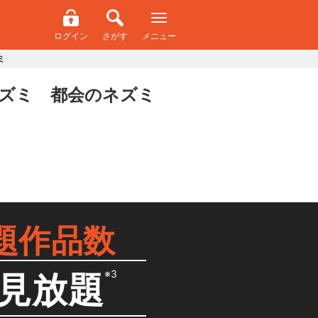
ログイン
さがす
メニュー
ミ
ズミ 都会のネズミ
題作品数
※3
見放題