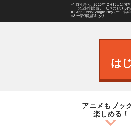
1 自社調べ。2025年12月15
の定額制動画サービスにおける作
2
App Store/Google Play
でのご契約は
3 一部個別課金あり
は
アニメもブッ
楽しめる！