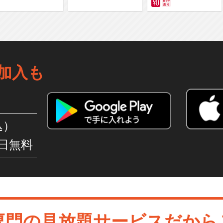
の異世界で無双する～は
じまりの召喚士
加入も
込）
日無料
専門の見放題サービスだから