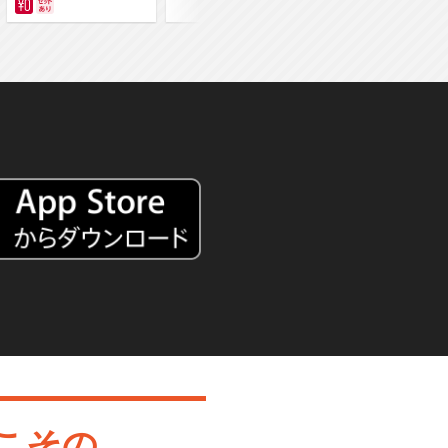
の異世界で無双する～
こその、