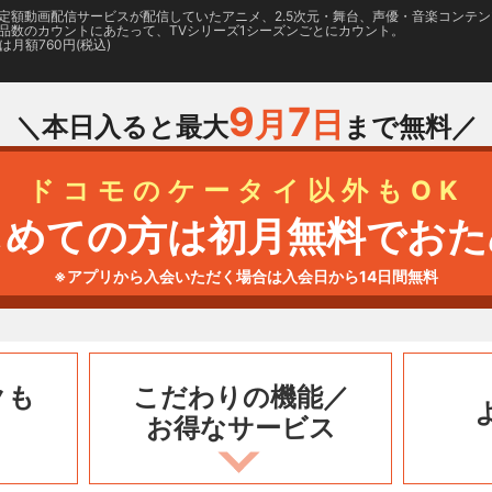
日に国内定額動画配信サービスが配信していたアニメ、2.5次元・舞台、声優・音楽コン
品数のカウントにあたって、TVシリーズ1シーズンごとにカウント。
月額760円(税込)
9
7
月
日
＼本日入ると最大
まで無料／
ドコモのケータイ以外もOK
じめての方は初月無料でおた
※アプリから入会いただく場合は入会日から14日間無料
クも
こだわりの機能／
お得なサービス