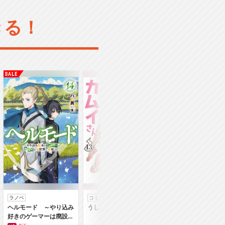
きる！
ラノベ
コミック
コミック
ヘルモード ～やり込み
うしろの正面カムイさん
うちの弟どもがすみ
好きのゲーマーは廃設定
ん