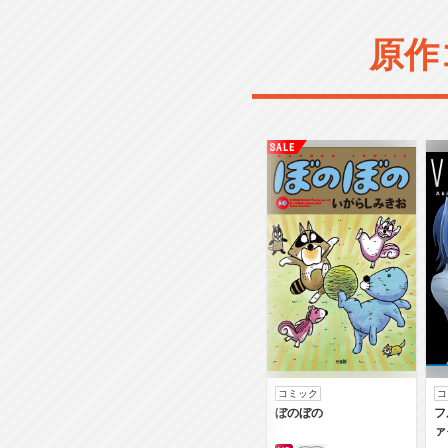
原作
コミック
コ
ぼのぼの
フ
ァ