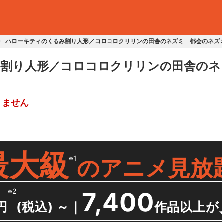
ハローキティのくるみ割り人形／コロコロクリリンの田舎のネズミ 都会のネズ
割り人形／コロコロクリリンの田舎のネ
りません
最大級
※1
の
アニメ見放
※2
7,400
円
(税込) ～
｜
作品以上が