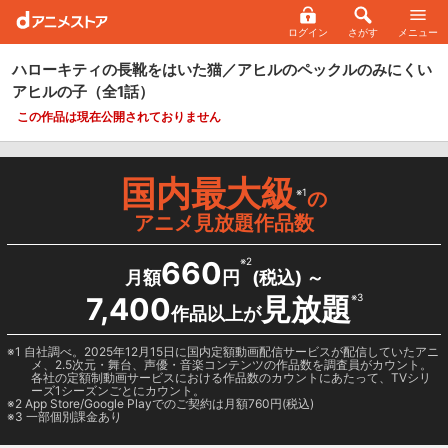
ログイン
さがす
メニュー
ハローキティの長靴をはいた猫／アヒルのペックルのみにくい
アヒルの子
（全1話）
この作品は現在公開されておりません
国内最大級
※1
の
アニメ見放題作品数
660
※2
月額
円
(税込) ～
7,400
見放題
※3
作品以上が
1 自社調べ。2025年12月15日に国内定額動画配信サービスが配信していたアニ
メ、2.5次元・舞台、声優・音楽コンテンツの作品数を調査員がカウント。
各社の定額制動画サービスにおける作品数のカウントにあたって、TVシリ
ーズ1シーズンごとにカウント。
2
App Store/Google Play
でのご契約は月額760円(税込)
3 一部個別課金あり