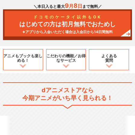
9
8
月
日
＼本日入ると最大
まで無料／
ドコモのケータイ以外もOK
はじめての方は初月無料でおためし
※アプリから入会いただく場合は入会日から14日間無料
アニメもブックも
楽し
こだわりの機能／
お得
よくある
める！
なサービス
質問
dアニメストアなら
今期アニメがいち早く見られる！