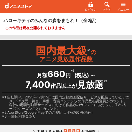
ログイン
さがす
メニュー
ハローキティのみんなの森をまもれ！
（全2話）
この作品は現在公開されておりません
国内最大級
※1
の
アニメ見放題作品数
660
※2
月額
円
(税込) ～
7,400
見放題
※3
作品以上が
1 自社調べ。2025年12月15日に国内定額動画配信サービスが配信していたアニ
メ、2.5次元・舞台、声優・音楽コンテンツの作品数を調査員がカウント。
各社の定額制動画サービスにおける作品数のカウントにあたって、TVシリ
ーズ1シーズンごとにカウント。
2
App Store/Google Play
でのご契約は月額760円(税込)
3 一部個別課金あり
9
8
月
日
＼本日入ると最大
まで無料／