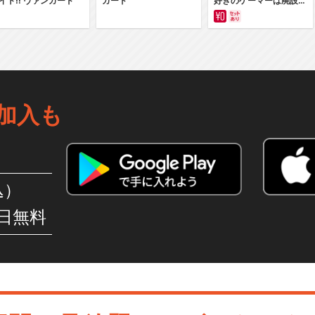
イト‼ ヴァンガード
ガード
好きのゲーマーは廃設定
の異世界で無双する～は
じまりの召喚士
加入も
込）
日無料