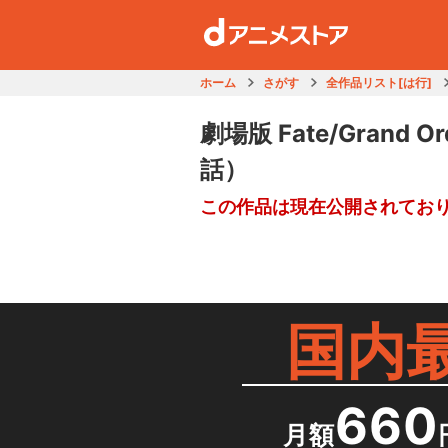
ホーム
さがす
全作品リスト[は行]
劇場版 Fate/Grand 
話）
この作品は現在公開されてお
国内
660
月額