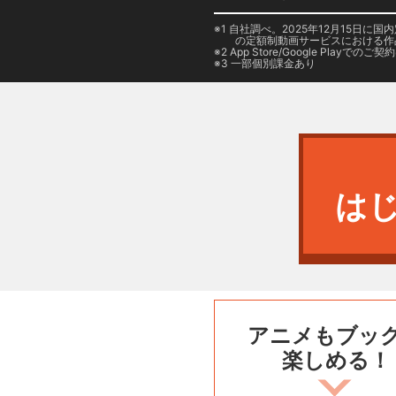
1 自社調べ。2025年12月15
の定額制動画サービスにおける作
2
App Store/Google Play
でのご契約は
3 一部個別課金あり
は
アニメもブッ
楽しめる！