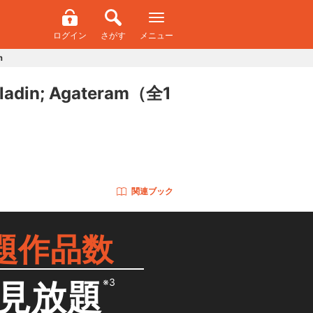
ログイン
さがす
メニュー
m
in; Agateram
（全1
関連ブック
題作品数
※3
見放題