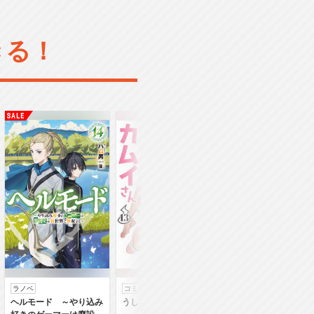
きる！
ラノベ
コミック
コミック
ヘルモード ～やり込み
うしろの正面カムイさん
うちの弟どもがすみ