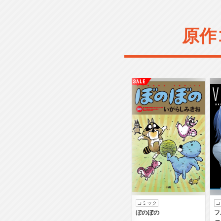
原作
コミック
コ
ぼのぼの
フ