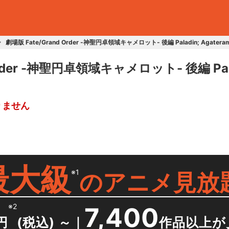
劇場版 Fate/Grand Order -神聖円卓領域キャメロット- 後編 Paladin; Agatera
Order -神聖円卓領域キャメロット- 後編 Palad
りません
最大級
※1
の
アニメ見放
※2
7,400
円
(税込) ～
｜
作品以上が