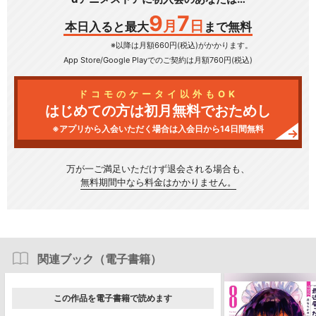
9
7
月
日
本日入ると最大
まで無料
※以降は月額660円(税込)がかかります。
App Store/Google Play
でのご契約は月額760円(税込)
ドコモのケータイ以外もOK
はじめての方は初月無料でおためし
※アプリから入会いただく場合は入会日から14日間無料
万が一ご満足いただけず
退会される場合も、
無料期間中なら料金はかかりません。
関連ブック（電子書籍）
この作品を電子書籍で読めます