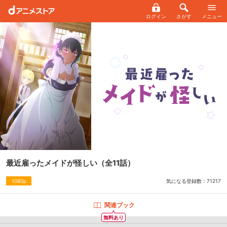
ログイン
さがす
メニュー
最近雇ったメイドが怪しい
（全11話）
気になる登録数：
71217
1080p
関連ブック
無料あり