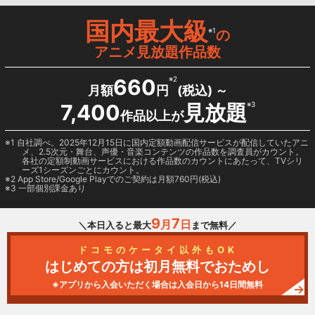
国内最大級
※1
の
アニメ見放題作品数
660
※2
月額
円
(税込) ～
7,400
見放題
※3
作品以上が
1 自社調べ。2025年12月15日に国内定額動画配信サービスが配信していたアニ
メ、2.5次元・舞台、声優・音楽コンテンツの作品数を調査員がカウント。
各社の定額制動画サービスにおける作品数のカウントにあたって、TVシリ
ーズ1シーズンごとにカウント。
2
App Store/Google Play
でのご契約は月額760円(税込)
3 一部個別課金あり
9
7
月
日
＼本日入ると最大
まで無料／
ドコモのケータイ以外もOK
はじめての方は初月無料でおためし
※アプリから入会いただく場合は入会日から14日間無料