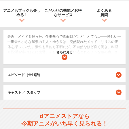
アニメもブックも
楽し
こだわりの機能／
お得
よくある
める！
なサービス
質問
最近、メイドを雇った。仕事熱心で真面目だけど、とても…――怪しい―
―田舎の小さな屋敷の主人・ゆうりは、突然現れたメイド・リリスの正
体を探っていた。素性も目的も不明だが、不自然なほど良く働き、料理
も洗濯も怖いほどに完璧。そして、あの吸い込まれるような紫の瞳。き
さらに見る
っとリリスは何か企んでいるに違いないと、怪しすぎて、怪しすぎて、
ゆうりは何も手につかなくて困っている……。これは孤独だった１人の少
年と、突然現れた怪しいメイドが、少しずつ、絆を育んでいく物語。
エピソード（全11話）
恋愛/ラブコメ
閉じる
キャスト ／ スタッフ
dアニメストアなら
今期アニメがいち早く見られる！