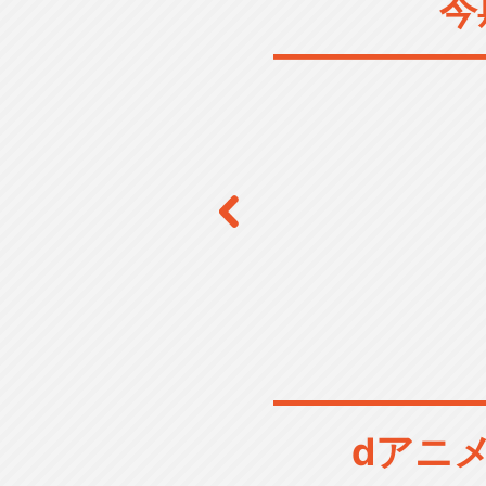
今
dアニ