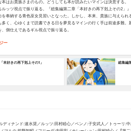
な本はお貴族さまのもの。どうしても本が読みたいマインは決意する。
るルッツ視点で振り返る。『総集編第二章「本好きの再下剋上その2」
力を奉納する青色巫女見習いとなった。しかし、本来、貴族に与えられ
も多く、心ゆくまで読書できる日を夢見るマインの行く手は前途多難。
を、側仕えであるギル視点で振り返る。
タジー
「本好きの再下剋上その1」
総集編
ルディナンド:速水奨／ルッツ:田村睦心／ベンノ:子安武人／トゥーリ:
聡／マルク:前野智昭／フリーダ:内田彩／ナレーション:田村睦心／【第