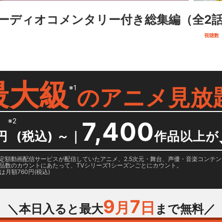
ーディオコメンタリー付き総集編
（全2
視聴数（
最大級
※1
の
アニメ見放
※2
7,400
円
(税込) ～
｜
作品以上が
日に国内定額動画配信サービスが配信していたアニメ、2.5次元・舞台、声優・音楽コン
品数のカウントにあたって、TVシリーズ1シーズンごとにカウント。
月額760円(税込)
9
7
月
日
＼本日入ると最大
まで無料／