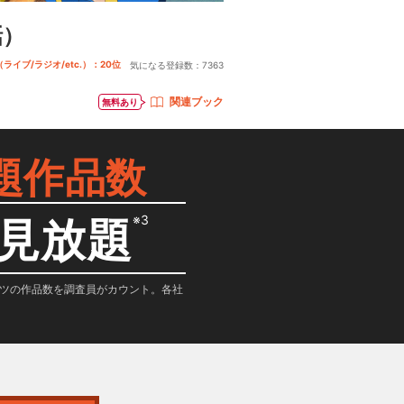
話）
ライブ/ラジオ/etc.）：20位
気になる登録数：
7363
関連ブック
無料あり
題作品数
※3
見放題
テンツの作品数を調査員がカウント。各社