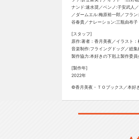
ナンド:速水奨／ベンノ:子安武人
／ダームエル:梅原裕一郎／フラン
谷春貴／ナレーション:三瓶由布子
[スタッフ]
原作:著者：香月美夜／イラスト：椎
音楽制作:フライングドッグ／総集
製作協力:本好きの下剋上製作委員
[製作年]
2022年
©香月美夜・ＴＯブックス／本好