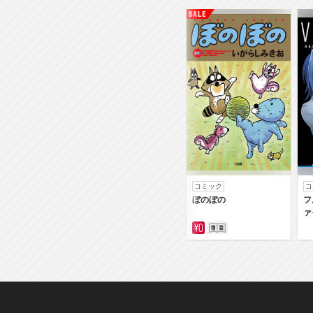
コミック
コ
ぼのぼの
フ
ァ