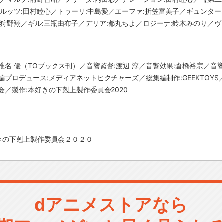
／ルッツ:田村睦心／トゥーリ:中島愛／エーファ:折笠富美子／ギュンター
:狩野翔／ギル:三瓶由布子／デリア:都丸ちよ／ロジーナ:鈴木みのり／ヴ
名 優（TOブックス刊）／音響監督:渡辺 淳／音響効果:倉橋裕宗／音響
編プロデュース:メディアネットピクチャーズ／総集編制作:GEEKTOY
会／製作:本好きの下剋上製作委員会2020
きの下剋上製作委員会２０２０
dアニメストアなら