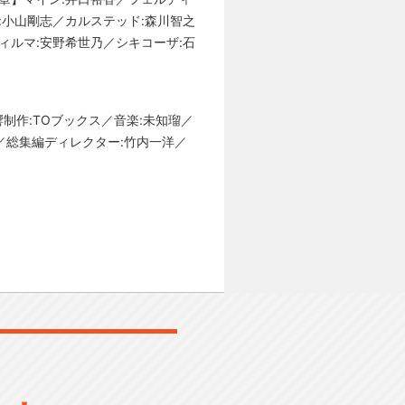
:小山剛志／カルステッド:森川智之
ィルマ:安野希世乃／シキコーザ:石
制作:TOブックス／音楽:未知瑠／
S／総集編ディレクター:竹内一洋／