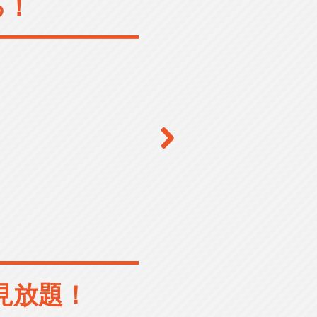
る！
見放題！