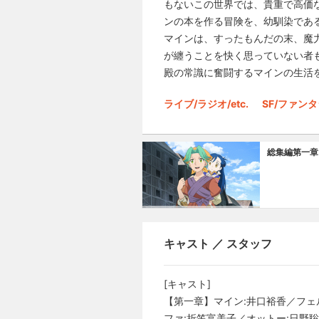
もないこの世界では、貴重で高価
ンの本を作る冒険を、幼馴染であ
マインは、すったもんだの末、魔
が纏うことを快く思っていない者
殿の常識に奮闘するマインの生活
ライブ/ラジオ/etc.
SF/ファン
総集編第一章
キャスト ／ スタッフ
[キャスト]
【第一章】マイン:井口裕香／フェ
ファ:折笠富美子／オットー:日野