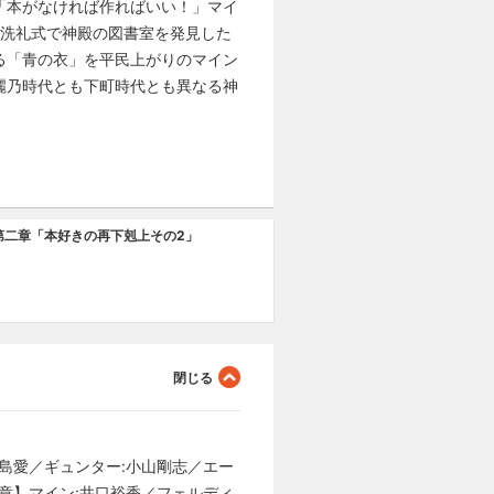
「本がなければ作ればいい！」マイ
』洗礼式で神殿の図書室を発見した
る「青の衣」を平民上がりのマイン
麗乃時代とも下町時代とも異なる神
第二章「本好きの再下剋上その2」
中島愛／ギュンター:小山剛志／エー
二章】マイン:井口裕香／フェルディ