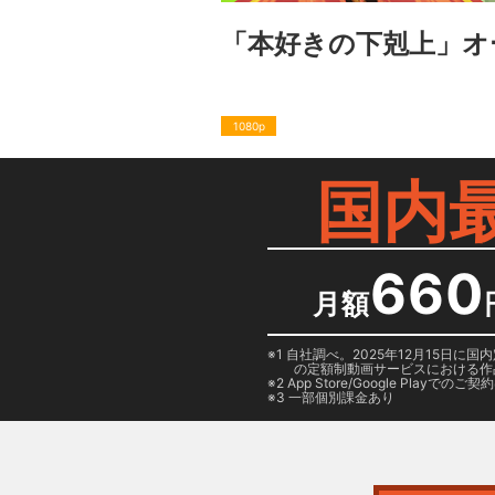
「本好きの下剋上」オ
1080p
国内
660
月額
1 自社調べ。2025年12月15
の定額制動画サービスにおける作
2
App Store/Google Play
でのご契約は
3 一部個別課金あり