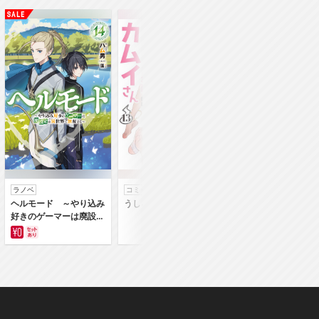
ラノベ
コミック
コミック
ヘルモード ～やり込み
うしろの正面カムイさん
うちの弟どもがすみ
好きのゲーマーは廃設定
ん
の異世界で無双する～