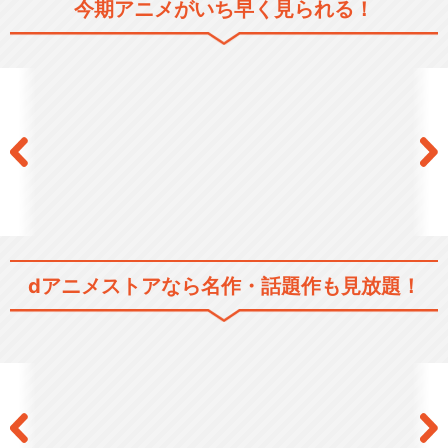
今期アニメがいち早く見られる！
ようこそ実力至上主義の教室
へ
ようこそ実力至上主義の教室
へ 3rd Seas…
ようこそ実力至上主義の教室
へ 4th Seas…
dアニメストアなら
名作・話題作も見放題！
閉じる