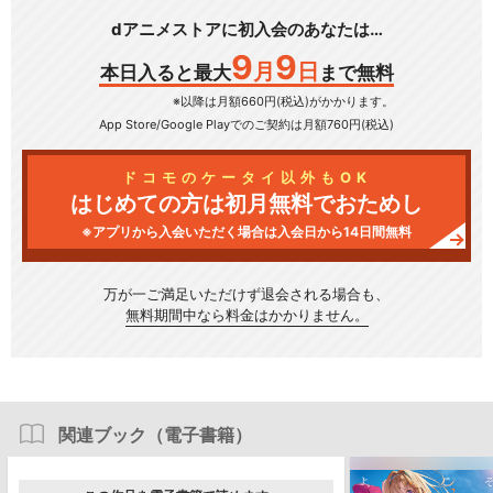
dアニメストアに初入会のあなたは…
9
9
月
日
本日入ると最大
まで無料
※以降は月額660円(税込)がかかります。
App Store/Google Play
でのご契約は月額760円(税込)
ドコモのケータイ以外もOK
はじめての方は初月無料でおためし
※アプリから入会いただく場合は入会日から14日間無料
万が一ご満足いただけず
退会される場合も、
無料期間中なら料金はかかりません。
関連ブック（電子書籍）