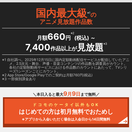
国内最大級
※1
の
アニメ見放題作品数
660
※2
月額
円
(税込) ～
7,400
見放題
※3
作品以上が
1 自社調べ。2025年12月15日に国内定額動画配信サービスが配信していたアニ
メ、2.5次元・舞台、声優・音楽コンテンツの作品数を調査員がカウント。
各社の定額制動画サービスにおける作品数のカウントにあたって、TVシリ
ーズ1シーズンごとにカウント。
2
App Store/Google Play
でのご契約は月額760円(税込)
3 一部個別課金あり
9
9
月
日
＼本日入ると最大
まで無料／
ドコモのケータイ以外もOK
はじめての方は初月無料でおためし
※アプリから入会いただく場合は入会日から14日間無料