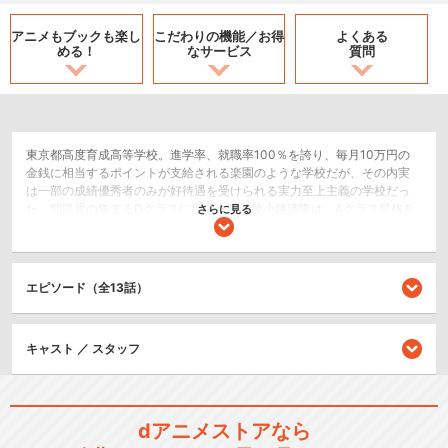
アニメもブックも
楽し
こだわりの機能／
お得
よくある
める！
なサービス
質問
東京都高度育成高等学校。進学率、就職率100％を誇り、毎月10万円の
金銭に相当するポイントが支給される楽園のような学校だが、その内実
は一部の成績優秀者のみが好待遇を受けられる実力至上主義の学校だっ
た。問題児の集まるDクラスに配属された綾小路清隆は、Aクラス昇格を
さらに見る
目指すクラスメイトの堀北鈴音に協力。無人島でのサバイバル試験を終
え、豪華客船で束の間の休息を堪能するのだが……。そこでは各クラスが
入り乱れた新たな特別試験が始まろうとしていた。クラスのためか、グ
ループのためか、あるいは個人のためか――。他クラスが不穏な動きを
エピソード（全13話）
見せる中、まとまりに欠けるDクラスは窮地に立たされる。信頼と疑念の
狭間で揺れ動く生徒たちは、真実を看破できるのか。新たな学園黙示録
が今、再び幕を開ける。
キャスト ／ スタッフ
ドラマ/青春
シリーズ／関連のアニメ作品
dアニメストアなら