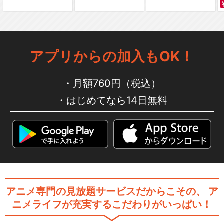
新ミュージカル「スタミュ」
スピンオフ tea…
アプリからの加入もOK！
新ミュージカル「スタミュ」-
2ndシーズン-
月額760円（税込）
はじめてなら14日無料
DREAMER/Gero
アニメ専門の見放題サービスだからこその、
ア
閉じる
ニメライフが充実するこだわりがいっぱい！