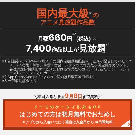
国内最大級
※1
の
アニメ見放題作品数
660
※2
月額
円
(税込) ～
7,400
見放題
※3
作品以上が
1 自社調べ。2025年12月15日に国内定額動画配信サービスが配信していたアニ
メ、2.5次元・舞台、声優・音楽コンテンツの作品数を調査員がカウント。
各社の定額制動画サービスにおける作品数のカウントにあたって、TVシリ
ーズ1シーズンごとにカウント。
2
App Store/Google Play
でのご契約は月額760円(税込)
3 一部個別課金あり
9
8
月
日
＼本日入ると最大
まで無料／
ドコモのケータイ以外もOK
はじめての方は初月無料でおためし
※アプリから入会いただく場合は入会日から14日間無料