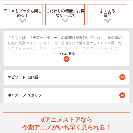
アニメもブックも
楽し
こだわりの機能／
お得
よくある
める！
なサービス
質問
２月も半ば。『卒業セレモニー』の幕開けが近付いていた。「鳳先輩の
ために最高のステージを！」と、前向きに準備を進めるｔｅａｍ鳳。対
してｔｅａｍ柊は、スター・オブ・スターとしてのプレッシャーに苦し
んでいるようで……。一方、華桜会は最後の仕事である『次期華桜会メン
さらに見る
バー選考会議』の真っ只中。綾薙学園の方針に納得しきれていない鳳
は、その複雑な心境を柊に吐露してしまい、苦言を呈される。「きみに
は責任がある。自覚して下さい」
エピソード（全1話）
ドラマ/青春
シリーズ／関連のアニメ作品
キャスト ／ スタッフ
スタミュ
dアニメストアなら
今期アニメがいち早く見られる！