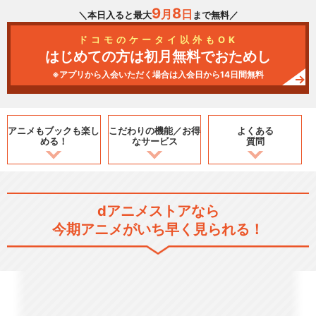
9
8
月
日
＼本日入ると最大
まで無料／
ドコモのケータイ以外もOK
はじめての方は初月無料でおためし
※アプリから入会いただく場合は入会日から14日間無料
アニメもブックも
楽し
こだわりの機能／
お得
よくある
める！
なサービス
質問
dアニメストアなら
今期アニメがいち早く見られる！