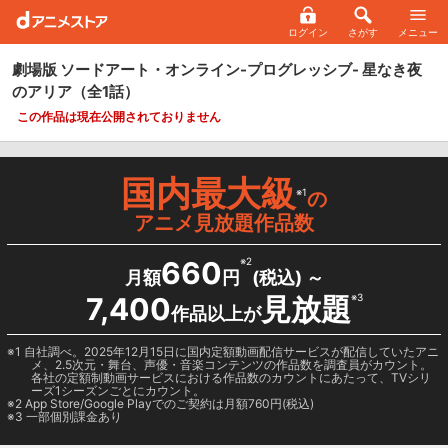
ログイン
さがす
メニュー
劇場版 ソードアート・オンライン-プログレッシブ- 星なき夜
のアリア
（全1話）
この作品は現在公開されておりません
国内最大級
※1
の
アニメ見放題作品数
660
※2
月額
円
(税込) ～
7,400
見放題
※3
作品以上が
1 自社調べ。2025年12月15日に国内定額動画配信サービスが配信していたアニ
メ、2.5次元・舞台、声優・音楽コンテンツの作品数を調査員がカウント。
各社の定額制動画サービスにおける作品数のカウントにあたって、TVシリ
ーズ1シーズンごとにカウント。
2
App Store/Google Play
でのご契約は月額760円(税込)
3 一部個別課金あり