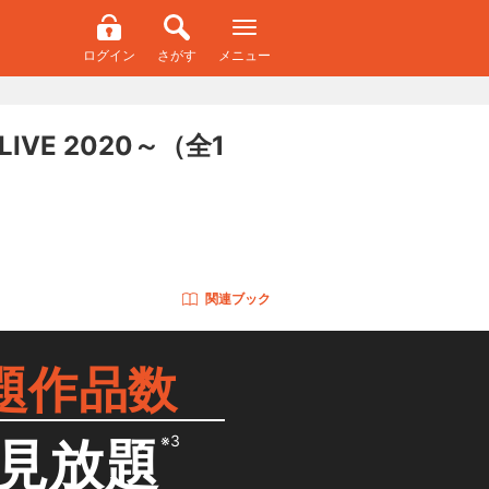
ログイン
さがす
メニュー
LIVE 2020～
（全1
関連ブック
題作品数
※3
見放題