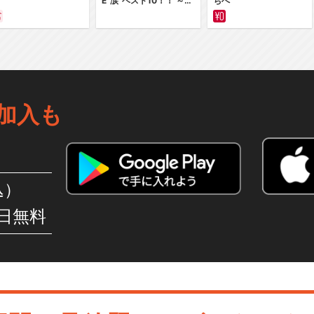
E“涙”ベスト10！！ ～サ
ちへ
バイバルの海 超新星編
～ カラー版
加入も
込）
日無料