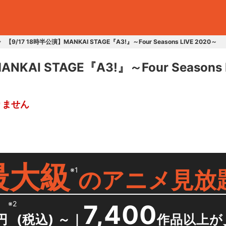
【9/17 18時半公演】MANKAI STAGE『A3!』～Four Seasons LIVE 2020～
NKAI STAGE『A3!』～Four Seasons 
りません
最大級
※1
の
アニメ見放
※2
7,400
円
(税込) ～
｜
作品以上が