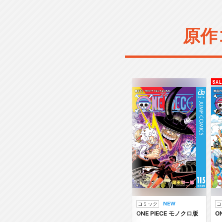
原作
コミック
コ
ONE PIECE モノクロ版
O