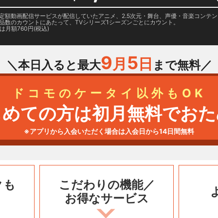
日に国内定額動画配信サービスが配信していたアニメ、2.5次元・舞台、声優・音楽コン
品数のカウントにあたって、TVシリーズ1シーズンごとにカウント。
月額760円(税込)
9
5
月
日
＼本日入ると最大
まで無料／
ドコモのケータイ以外もOK
じめての方は初月無料でおた
※アプリから入会いただく場合は入会日から14日間無料
クも
こだわりの機能／
お得なサービス