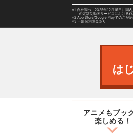
1 自社調べ。2025年12月15
の定額制動画サービスにおける作
2
App Store/Google Play
でのご契約は
3 一部個別課金あり
は
アニメもブッ
楽しめる！