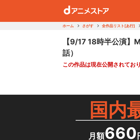
ホーム
さがす
全作品リスト[あ行]
【9/17 18時半公演】MA
話）
この作品は現在公開されてお
国内
660
月額