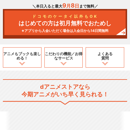
9
8
月
日
＼本日入ると最大
まで無料／
ドコモのケータイ以外もOK
はじめての方は初月無料でおためし
※アプリから入会いただく場合は入会日から14日間無料
アニメもブックも
楽し
こだわりの機能／
お得
よくある
める！
なサービス
質問
dアニメストアなら
今期アニメがいち早く見られる！