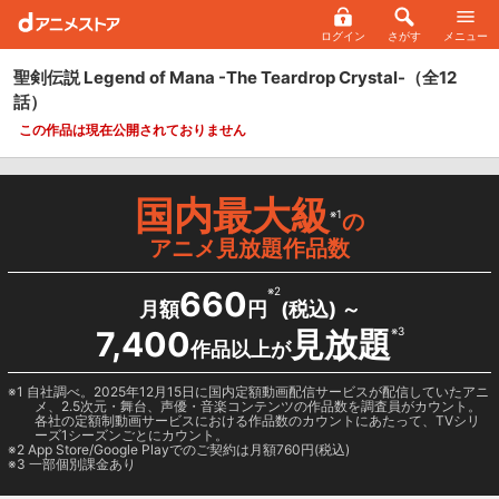
ログイン
さがす
メニュー
聖剣伝説 Legend of Mana -The Teardrop Crystal-
（全12
話）
この作品は現在公開されておりません
国内最大級
※1
の
アニメ見放題作品数
660
※2
月額
円
(税込) ～
7,400
見放題
※3
作品以上が
1 自社調べ。2025年12月15日に国内定額動画配信サービスが配信していたアニ
メ、2.5次元・舞台、声優・音楽コンテンツの作品数を調査員がカウント。
各社の定額制動画サービスにおける作品数のカウントにあたって、TVシリ
ーズ1シーズンごとにカウント。
2
App Store/Google Play
でのご契約は月額760円(税込)
3 一部個別課金あり