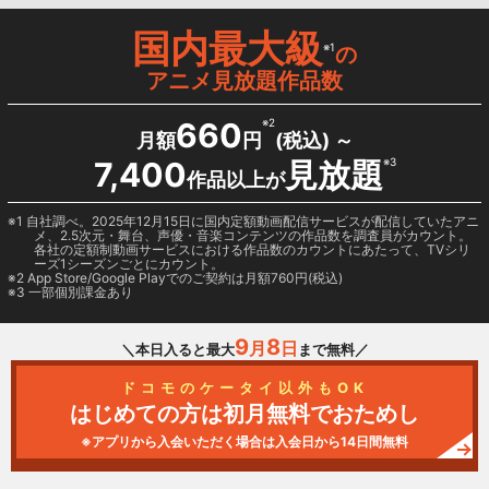
国内最大級
※1
の
アニメ見放題作品数
660
※2
月額
円
(税込) ～
7,400
見放題
※3
作品以上が
1 自社調べ。2025年12月15日に国内定額動画配信サービスが配信していたアニ
メ、2.5次元・舞台、声優・音楽コンテンツの作品数を調査員がカウント。
各社の定額制動画サービスにおける作品数のカウントにあたって、TVシリ
ーズ1シーズンごとにカウント。
2
App Store/Google Play
でのご契約は月額760円(税込)
3 一部個別課金あり
9
8
月
日
＼本日入ると最大
まで無料／
ドコモのケータイ以外もOK
はじめての方は初月無料でおためし
※アプリから入会いただく場合は入会日から14日間無料