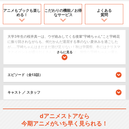
アニメもブックも
楽し
こだわりの機能／
お得
よくある
める！
なサービス
質問
大学3年生の桜井真一は、ウザ絡みしてくる後輩“宇崎ちゃん”こと宇崎花
に振り回されながらも、何だかんだ退屈する事のない夏休みを過ごした
が……宇崎ちゃんはまだまだ遊び足りない！秋は学園祭、冬にはクリスマ
スとイベントが盛りだくさん！さらに今度は、愉快な宇崎ちゃん一家も
さらに見る
加わってますます賑やかに……!?見守られたり、もてあそばれたり、背中
を押されたり。“ただの先輩と後輩”な2人の日常に少しずつ変化のきざし
が見え始める!?ウザさもカワいさもω(だぶる）な“ウザカワ系”後輩との青
春ドタバタラブコメ、再びスタート！
エピソード（全13話）
恋愛/ラブコメ
ドラマ/青春
キャスト ／ スタッフ
シリーズ／関連のアニメ作品
dアニメストアなら
宇崎ちゃんは遊びたい！
今期アニメがいち早く見られる！