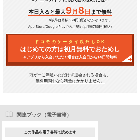
9
8
月
日
本日入ると最大
まで無料
※以降は月額660円(税込)がかかります。
App Store/Google Play
でのご契約は月額760円(税込)
ドコモのケータイ以外もOK
はじめての方は初月無料でおためし
※アプリから入会いただく場合は入会日から14日間無料
万が一ご満足いただけず
退会される場合も、
無料期間中なら料金はかかりません。
関連ブック（電子書籍）
この作品を電子書籍で読めます