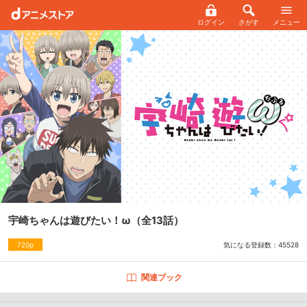
ログイン
さがす
メニュー
宇崎ちゃんは遊びたい！ω
（全13話）
気になる登録数：
45528
720p
関連ブック