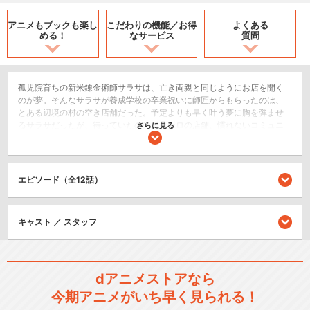
アニメもブックも
楽し
こだわりの機能／
お得
よくある
める！
なサービス
質問
孤児院育ちの新米錬金術師サラサは、亡き両親と同じようにお店を開く
のが夢。そんなサラサが養成学校の卒業祝いに師匠からもらったのは、
とある辺境の村の空き店舗だった。予定よりも早く叶う夢に胸を弾ませ
るサラサだったが、待っていたのはボロボロの店舗、慣れないコミュニ
さらに見る
ケーション、危険な素材集めに魔物退治！？豊富な知識と高い魔力、鍛
えた剣術を武器に見知らぬ土地で奮闘するサラサ。店舗経営を通じて広
まる想いと錬金術が、出会いと絆を生んでいく――
エピソード（全12話）
SF/ファンタジー
閉じる
キャスト ／ スタッフ
dアニメストアなら
今期アニメがいち早く見られる！