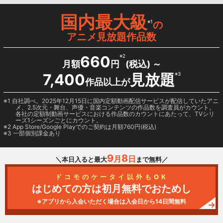
国内最大級
※1
の
アニメ見放題作品数
660
※2
月額
円
(税込) ～
7,400
見放題
※3
作品以上が
1 自社調べ。2025年12月15日に国内定額動画配信サービスが配信していたアニ
メ、2.5次元・舞台、声優・音楽コンテンツの作品数を調査員がカウント。
各社の定額制動画サービスにおける作品数のカウントにあたって、TVシリ
ーズ1シーズンごとにカウント。
2
App Store/Google Play
でのご契約は月額760円(税込)
3 一部個別課金あり
9
8
月
日
＼本日入ると最大
まで無料／
ドコモのケータイ以外もOK
はじめての方は初月無料でおためし
※アプリから入会いただく場合は入会日から14日間無料