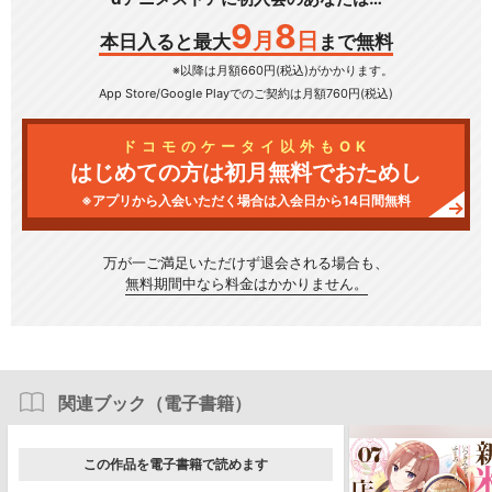
9
8
月
日
本日入ると最大
まで無料
※以降は月額660円(税込)がかかります。
App Store/Google Play
でのご契約は月額760円(税込)
ドコモのケータイ以外もOK
はじめての方は初月無料でおためし
※アプリから入会いただく場合は入会日から14日間無料
万が一ご満足いただけず
退会される場合も、
無料期間中なら料金はかかりません。
関連ブック（電子書籍）
この作品を電子書籍で読めます