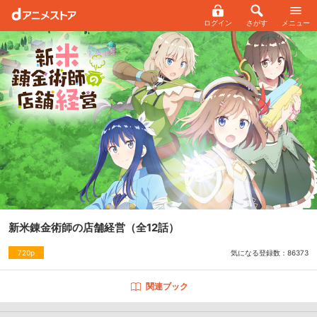
ログイン
さがす
メニュー
新米錬金術師の店舗経営
（全12話）
気になる登録数：
86373
720p
関連ブック