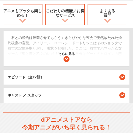
アニメもブックも
楽し
こだわりの機能／
お得
よくある
める！
なサービス
質問
「君との婚約は破棄させてもらう」きらびやかな夜会で突然放たれた婚
約破棄の言葉。アイリーン・ローレン・ドートリシュはそのショックで
前世の記憶を取り戻し、現状を把握した。ここは、前世でハマった乙女
ゲーム『聖と魔と乙女のレガリア』の中。自分はゲームのヒロインの恋
さらに見る
路を邪魔する、悪役令嬢・アイリーンであることを！そう考えたアイリ
ーンは、美しき魔王に宣言する。「結婚していただきたいの！」一発逆
転、幸せを掴み取るためのアイリーンの旅が始まる――。
エピソード（全12話）
SF/ファンタジー
閉じる
キャスト ／ スタッフ
dアニメストアなら
今期アニメがいち早く見られる！