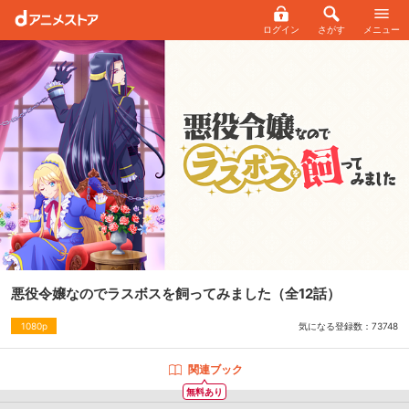
ログイン
さがす
メニュー
悪役令嬢なのでラスボスを飼ってみました
（全12話）
気になる登録数：
73748
1080p
関連ブック
無料あり