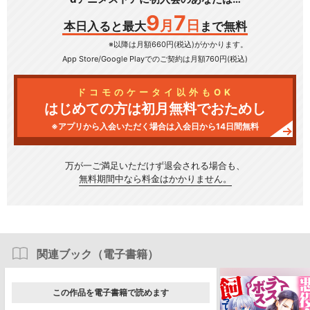
9
7
月
日
本日入ると最大
まで無料
※以降は月額660円(税込)がかかります。
App Store/Google Play
でのご契約は月額760円(税込)
ドコモのケータイ以外もOK
はじめての方は初月無料でおためし
※アプリから入会いただく場合は入会日から14日間無料
万が一ご満足いただけず
退会される場合も、
無料期間中なら料金はかかりません。
関連ブック（電子書籍）
この作品を電子書籍で読めます