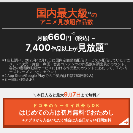
国内最大級
※1
の
アニメ見放題作品数
660
※2
月額
円
(税込) ～
7,400
見放題
※3
作品以上が
1 自社調べ。2025年12月15日に国内定額動画配信サービスが配信していたアニ
メ、2.5次元・舞台、声優・音楽コンテンツの作品数を調査員がカウント。
各社の定額制動画サービスにおける作品数のカウントにあたって、TVシリ
ーズ1シーズンごとにカウント。
2
App Store/Google Play
でのご契約は月額760円(税込)
3 一部個別課金あり
9
7
月
日
＼本日入ると最大
まで無料／
ドコモのケータイ以外もOK
はじめての方は初月無料でおためし
※アプリから入会いただく場合は入会日から14日間無料