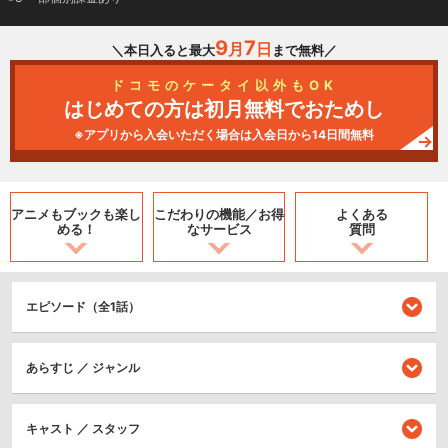
9
7
月
日
＼本日入ると最大
まで無料／
ドコモのケータイ以外もOK
はじめての方は初月無料でおためし
※アプリから入会いただく場合は入会日から14日間無料
アニメもブックも
楽し
こだわりの機能／
お得
よくある
める！
なサービス
質問
エピソード（全1話）
あらすじ ／ ジャンル
キャスト ／ スタッフ