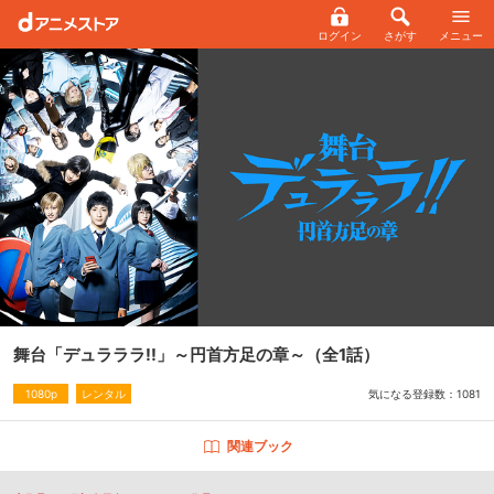
ログイン
さがす
メニュー
舞台「デュラララ!!」～円首方足の章～
（全1話）
気になる登録数：
1081
1080p
レンタル
関連ブック