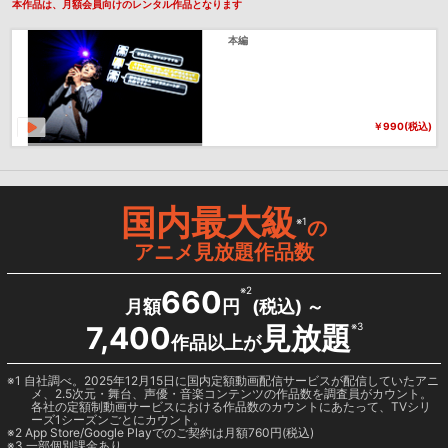
本作品は、月額会員向けのレンタル作品となります
本編
￥990(税込)
国内最大級
※1
の
アニメ見放題作品数
660
※2
月額
円
(税込) ～
7,400
見放題
※3
作品以上が
1 自社調べ。2025年12月15日に国内定額動画配信サービスが配信していたアニ
メ、2.5次元・舞台、声優・音楽コンテンツの作品数を調査員がカウント。
各社の定額制動画サービスにおける作品数のカウントにあたって、TVシリ
ーズ1シーズンごとにカウント。
2
App Store/Google Play
でのご契約は月額760円(税込)
3 一部個別課金あり