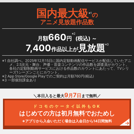
国内最大級
※1
の
アニメ見放題作品数
660
※2
月額
円
(税込) ～
7,400
見放題
※3
作品以上が
1 自社調べ。2025年12月15日に国内定額動画配信サービスが配信していたアニ
メ、2.5次元・舞台、声優・音楽コンテンツの作品数を調査員がカウント。
各社の定額制動画サービスにおける作品数のカウントにあたって、TVシリ
ーズ1シーズンごとにカウント。
2
App Store/Google Play
でのご契約は月額760円(税込)
3 一部個別課金あり
9
7
月
日
＼本日入ると最大
まで無料／
ドコモのケータイ以外もOK
はじめての方は初月無料でおためし
※アプリから入会いただく場合は入会日から14日間無料