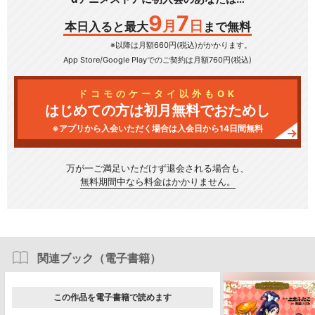
9
7
月
日
本日入ると最大
まで無料
※以降は月額660円(税込)がかかります。
App Store/Google Play
でのご契約は月額760円(税込)
ドコモのケータイ以外もOK
はじめての方は初月無料でおためし
※アプリから入会いただく場合は入会日から14日間無料
万が一ご満足いただけず
退会される場合も、
無料期間中なら料金はかかりません。
関連ブック（電子書籍）
この作品を電子書籍で読めます