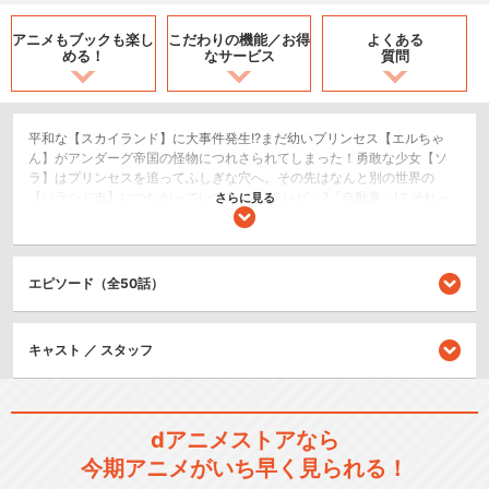
アニメもブックも
楽し
こだわりの機能／
お得
よくある
める！
なサービス
質問
平和な【スカイランド】に大事件発生!?まだ幼いプリンセス【エルちゃ
ん】がアンダーグ帝国の怪物につれさられてしまった！勇敢な少女【ソ
ラ】はプリンセスを追ってふしぎな穴へ。その先はなんと別の世界の
【ソラシド市】につながっていて……!?『テレビ』?『自動車』!？それっ
さらに見る
て魔法の道具ですかっ!?!?でも驚いているひまなんかない！早くプリンセ
スをお城に帰してあげなくちゃ……！ふたつの世界を飛びまわれ！プリキ
ュアたちの冒険がいま始まる！「ヒーローの出番です！」
エピソード（全50話）
SF/ファンタジー
アクション/バトル
キッズ/ファミリー
キャスト ／ スタッフ
シリーズ／関連のアニメ作品
dアニメストアなら
ふたりはプリキュア
今期アニメがいち早く見られる！