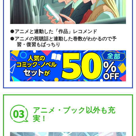
デリシャスパーティ♡プリキ
ュア
アニメと連動した「作品」レコメンド
アニメの視聴話と連動した巻数がわかるので予
習・復習もばっちり
キボウノチカラ～オトナプリ
キュア’２３～
わんだふるぷりきゅあ！
アニメ・ブック以外も充
実！
キミとアイドルプリキュア♪