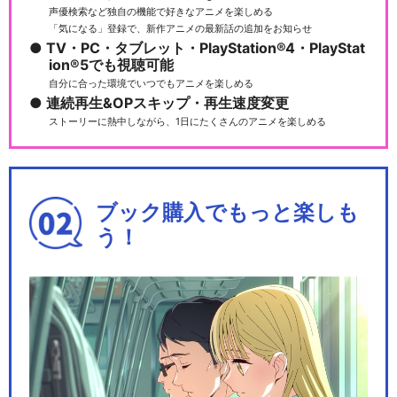
声優検索など独自の機能で好きなアニメを楽しめる
HUGっと！プリキュア
「気になる」登録で、新作アニメの最新話の追加をお知らせ
TV・PC・タブレット・PlayStation®4・PlayStat
ion®5でも視聴可能
自分に合った環境でいつでもアニメを楽しめる
連続再生&OPスキップ・再生速度変更
ストーリーに熱中しながら、1日にたくさんのアニメを楽しめる
スター☆トゥインクルプリキ
ュア
ブック購入でもっと楽しも
う！
ヒーリングっど♥プリキュア
トロピカル～ジュ！プリキュ
ア