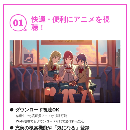
快適・便利にアニメを視
聴！
魔法つかいプリキュア！
魔法つかいプリキュア！！～
MIRAI DAYS～
キラキラ☆プリキュアアラモ
ード
ダウンロード視聴OK
移動中でも高画質アニメが視聴可能
Wi-Fi環境でもダウンロード可能で通信料も安心
充実の検索機能や「気になる」登録