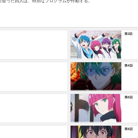
出会った四人は、特別なプログラムが作動する。
第2話
第4話
第6話
第8話