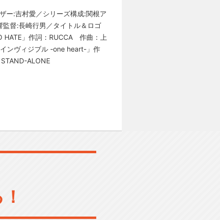
バイザー:吉村愛／シリーズ構成:関根ア
／音響監督:長崎行男／タイトル＆ロゴ
 HATE」作詞：RUCCA 作曲：上
ンヴィジブル -one heart-」作
STAND-ALONE
る！