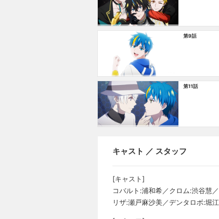
第9話
第11話
キャスト ／ スタッフ
[キャスト]
コバルト:浦和希／クロム:渋谷慧／
リザ:瀬戸麻沙美／デンタロボ:堀