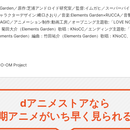
ents Garden／原作:芝浦アンドロイド研究室／監督:イムガヒ／スーパー
ラクターデザイン:﨑口さおり／音楽:Elements Garden×RUCCA
&MAGIC／アニメーション制作:動画工房／オープニング主題歌:「LOVE NO
曲：菊田大介（Elements Garden）歌唱：KNoCC／エンディング主題歌:「イ
nts Garden）編曲：竹田祐介（Elements Garden）歌唱：KNoCC、
M Project
dアニメストアなら
期アニメがいち早く見られ