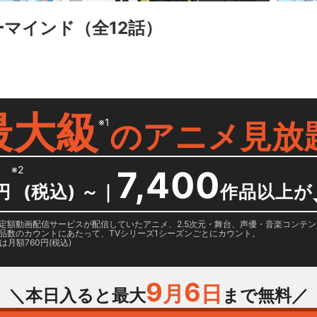
ーマインド
（全12話）
最大級
※1
の
アニメ見放
※2
7,400
円
(税込) ～
｜
作品以上が
日に国内定額動画配信サービスが配信していたアニメ、2.5次元・舞台、声優・音楽コン
品数のカウントにあたって、TVシリーズ1シーズンごとにカウント。
月額760円(税込)
9
6
月
日
＼本日入ると最大
まで無料／