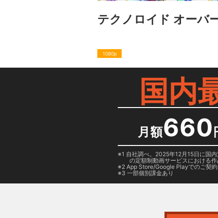
テクノロイド オーバ
1080p
国内
660
月額
1 自社調べ。2025年12月15
の定額制動画サービスにおける作
2
App Store/Google Play
でのご契約は
3 一部個別課金あり