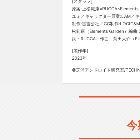
[スタッフ]
原案:上松範康×RUCCA×Elem
ユミ／キャラクター原案:LAM／キャ
制作:雷雷公社／CG制作:LOGIC
松範康（Elements Garden）編
詞：RUCCA 作曲：菊田大介（Eleme
[製作年]
2023年
©芝浦アンドロイド研究室/TECHNO-O
今