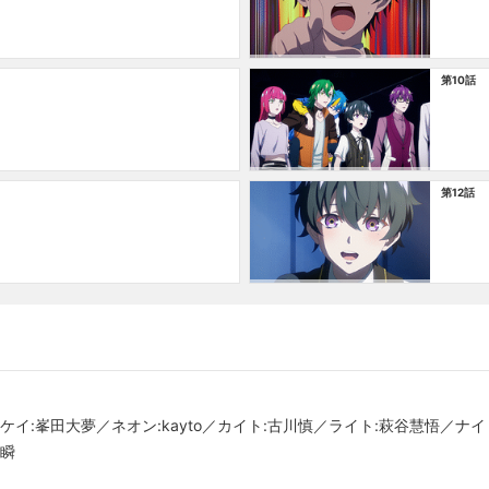
第10話
第12話
ケイ:峯田大夢／ネオン:kayto／カイト:古川慎／ライト:萩谷慧悟／ナ
江瞬