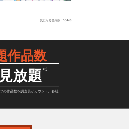
気になる登録数：
10446
題作品数
※3
見放題
テンツの作品数を調査員がカウント。各社