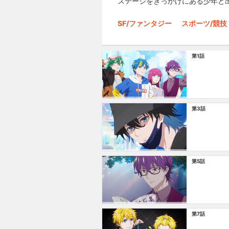
ステージをきっかけにある少年と
SF/ファンタジー
スポーツ/競技
第1話
第3話
第5話
第7話