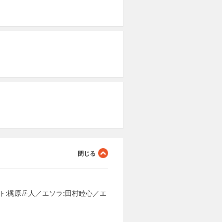
イト:梶原岳人／エソラ:田村睦心／エ