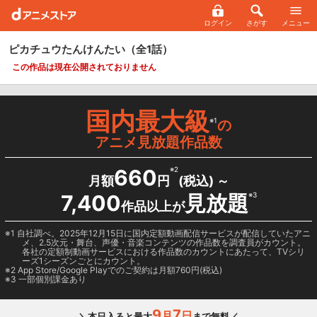
ログイン
さがす
メニュー
ピカチュウたんけんたい
（全1話）
この作品は現在公開されておりません
国内最大級
※1
の
アニメ見放題作品数
660
※2
月額
円
(税込) ～
7,400
見放題
※3
作品以上が
1 自社調べ。2025年12月15日に国内定額動画配信サービスが配信していたアニ
メ、2.5次元・舞台、声優・音楽コンテンツの作品数を調査員がカウント。
各社の定額制動画サービスにおける作品数のカウントにあたって、TVシリ
ーズ1シーズンごとにカウント。
2
App Store/Google Play
でのご契約は月額760円(税込)
3 一部個別課金あり
9
7
月
日
＼本日入ると最大
まで無料／