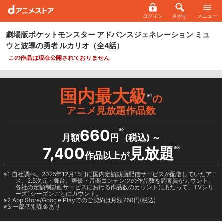
ログイン
さがす
メニュー
劇場版ポケットモンスター アドバンスジェネレーション ミュ
ウと波導の勇者 ルカリオ
（全4話）
この作品は現在公開されておりません
国内最大級
※1
の
アニメ見放題作品数
660
※2
月額
円
(税込) ～
7,400
見放題
※3
作品以上が
1 自社調べ。2025年12月15日に国内定額動画配信サービスが配信していたアニ
メ、2.5次元・舞台、声優・音楽コンテンツの作品数を調査員がカウント。
各社の定額制動画サービスにおける作品数のカウントにあたって、TVシリ
ーズ1シーズンごとにカウント。
2
App Store/Google Play
でのご契約は月額760円(税込)
3 一部個別課金あり