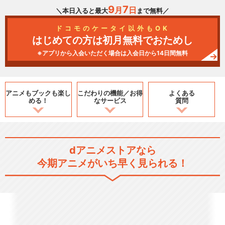
9
7
月
日
＼本日入ると最大
まで無料／
ドコモのケータイ以外もOK
はじめての方は初月無料でおためし
※アプリから入会いただく場合は入会日から14日間無料
アニメもブックも
楽し
こだわりの機能／
お得
よくある
める！
なサービス
質問
dアニメストアなら
今期アニメがいち早く見られる！