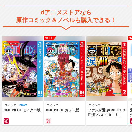
dアニメストアなら
原作コミック＆ノベルも購入できる！
劇場版 Free!-Timeless Med
l…
特別版 Free!-Take Your Ma
r…
劇場版 Free!-Road to the
W…
コミック
コミック
コミック
ONE PIECE モノクロ版
ONE PIECE カラー版
ファンが選ぶONE PIEC
E“涙”ベスト10！！ ～
サバイバルの海 超新星
編～ カラー版