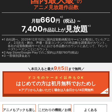
の
アニメ見放題作品数
660
※2
月額
円
(税込) ～
7,400
見放題
※3
作品以上が
1 自社調べ。2025年12月15日に国内定額動画配信サービスが配信していたアニ
メ、2.5次元・舞台、声優・音楽コンテンツの作品数を調査員がカウント。
各社の定額制動画サービスにおける作品数のカウントにあたって、TVシリ
ーズ1シーズンごとにカウント。
2
App Store/Google Play
でのご契約は月額760円(税込)
3 一部個別課金あり
9
5
月
日
＼本日入ると最大
まで無料／
ドコモのケータイ以外もOK
はじめての方は初月無料でおためし
※アプリから入会いただく場合は入会日から14日間無料
アニメもブックも
楽し
こだわりの機能／
お得
よくある