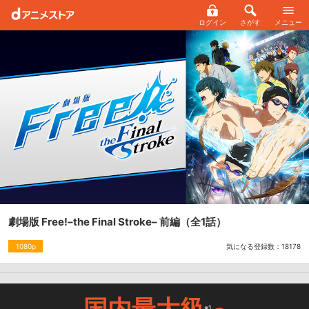
ログイン
さがす
メニュー
劇場版 Free!–the Final Stroke– 前編
（全1話）
気になる登録数：
18178
1080p
国内最大級
※1