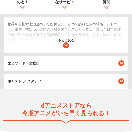
める！
なサービス
質問
世界を目指す七瀬遙の新たな舞台は、かつて訪れた夢の場所・シドニ
ー。旅立つ前につかの間の休息を過ごしていたある日、遙は全日本選抜
大会で戦ったある選手と偶然対峙し、闘志を見せる。ともに泳いできた
仲間たちの想いを胸にさらなる新境地へ踏み出していく遙。そこに待ち
さらに見る
受けるのは絶対王者・アルベルト・ヴォーランデル。シドニー大会に向
けて、選手たちはそれぞれに士気を高めていく。世界の頂点を競う中
で、彼らは何を感じ、何のために泳ぐのか。水と向き合う彼らの熱き戦
いが、ここから始まる――！
エピソード（全1話）
スポーツ/競技
ドラマ/青春
キャスト ／ スタッフ
シリーズ／関連のアニメ作品
dアニメストアなら
TVアニメ「Free!」
今期アニメがいち早く見られる！