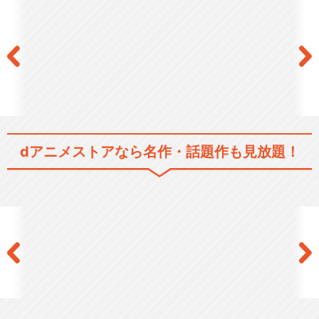
Free! - Eternal Summer -
Free!-Dive to the Futur…
dアニメストアなら
名作・話題作も見放題！
映画 ハイ☆スピード！－Fre
e! Start…
劇場版 Free!-Timeless Med
l…