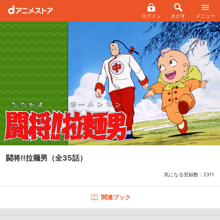
ログイン
さがす
メニュー
闘将!!拉麺男
（全35話）
気になる登録数：
2311
関連ブック