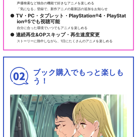
声優検索など独自の機能で好きなアニメを楽しめる
「気になる」登録で、新作アニメの最新話の追加をお知らせ
TV・PC・タブレット・PlayStation®4・PlayStat
キン肉マンⅡ世 劇場版
ion®5でも視聴可能
自分に合った環境でいつでもアニメを楽しめる
連続再生&OPスキップ・再生速度変更
ストーリーに熱中しながら、1日にたくさんのアニメを楽しめる
キン肉マンⅡ世 マッスル人参
争奪！超人大戦争
ブック購入でもっと楽しも
う！
閉じる