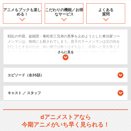
アニメもブックも
楽し
こだわりの機能／
お得
よくある
める！
なサービス
質問
戦乱の中国。盗賊団・毒蛇党三兄弟の悪事を止めようとした拳法家ソー
メンマンは、無残にも殺されてしまう。息子のラーメンマンは父の仇を
討とうとするのだが、幼い腕では敵うはずもなく、谷底へと突き落とさ
れてしまうのだった。だが、ラーメンマンは木の枝に助けられ、九死に
さらに見る
一生を得た。彼は超人拳法の使い手である陳老師と出会い、弟子入りす
ることになる。それから月日が流れ、厳しい修行によって心技体を鍛え
抜いたラーメンマンは、免許皆伝の証として闘龍極意書と、美来斗利
偉・拉麺男の名を授けられる。そしてついに、父の仇である毒蛇党を葬
エピソード（全35話）
り去ることに成功。だが、戦いの中で己の未熟さを悟ったラーメンマン
は、弟子入りを志願してきたシューマイと共に、当てのない修行の旅に
出ることを決意するのだった。
キャスト ／ スタッフ
アクション/バトル
コメディ/ギャグ
dアニメストアなら
シリーズ／関連のアニメ作品
今期アニメがいち早く見られる！