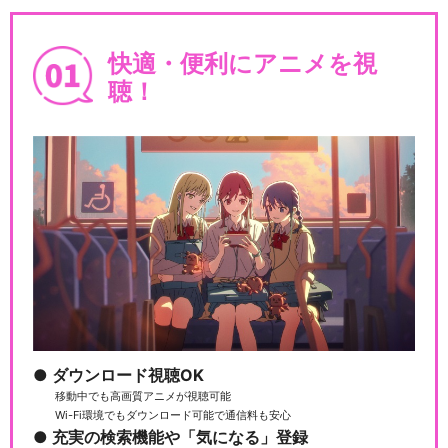
キン肉マン 正義超人VS戦士
超人
快適・便利にアニメを視
聴！
キン肉マンⅡ世
キン肉マンⅡ世 ULTIMATE M
USCLE
ダウンロード視聴OK
キン肉マンⅡ世 ULTIMATE M
移動中でも高画質アニメが視聴可能
USCLE2
Wi-Fi環境でもダウンロード可能で通信料も安心
充実の検索機能や「気になる」登録