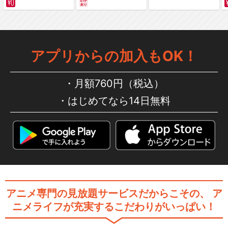
編～ カラー版
キン肉マン 逆襲！宇宙かくれ
アプリからの加入もOK！
超人
月額760円（税込）
はじめてなら14日無料
キン肉マン 晴れ姿！正義超人
キン肉マン ニューヨーク危機
一髪！
アニメ専門の見放題サービスだからこその、
ア
ニメライフが充実するこだわりがいっぱい！