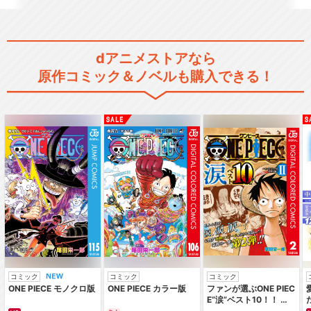
『キン肉マン』完璧超人始祖
編Season 2
dアニメストアなら
原作コミック＆ノベルも購入できる！
キン肉マン 劇場版
キン肉マン 大暴れ！正義超人
コミック
コミック
コミック
ONE PIECE モノクロ版
ONE PIECE カラー版
ファンが選ぶONE PIEC
キン肉マン 正義超人VS古代
E“涙”ベスト10！！ ～
超人
サバイバルの海 超新星