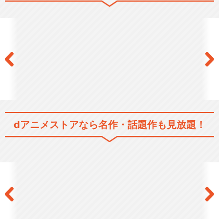
キン肉マン
キン肉マン 決戦!! 七人の超人
VS宇宙野武士
dアニメストアなら
名作・話題作も見放題！
キン肉マン キン肉星王位争奪
編
『キン肉マン』完璧超人始祖
編