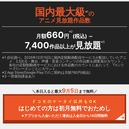
国内最大級
※1
の
アニメ見放題作品数
660
※2
月額
円
(税込) ～
7,400
見放題
※3
作品以上が
1 自社調べ。2025年12月15日に国内定額動画配信サービスが配信していたアニ
メ、2.5次元・舞台、声優・音楽コンテンツの作品数を調査員がカウント。
各社の定額制動画サービスにおける作品数のカウントにあたって、TVシリ
ーズ1シーズンごとにカウント。
2
App Store/Google Play
でのご契約は月額760円(税込)
3 一部個別課金あり
9
5
月
日
＼本日入ると最大
まで無料／
ドコモのケータイ以外もOK
はじめての方は初月無料でおためし
※アプリから入会いただく場合は入会日から14日間無料