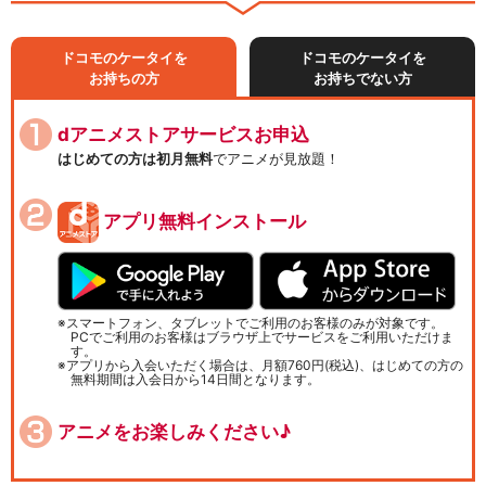
ドコモのケータイを
ドコモのケータイを
お持ちの方
お持ちでない方
dアニメストアサービスお申込
はじめての方は初月無料
でアニメが見放題！
アプリ無料インストール
スマートフォン、タブレットでご利用のお客様のみが対象です。
PCでご利用のお客様はブラウザ上でサービスをご利用いただけま
す。
アプリから入会いただく場合は、月額760円(税込)、はじめての方の
無料期間は入会日から14日間となります。
アニメをお楽しみください♪