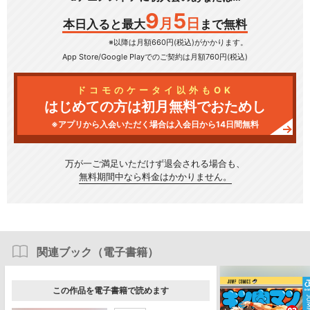
9
5
月
日
本日入ると最大
まで無料
※以降は月額660円(税込)がかかります。
App Store/Google Play
でのご契約は月額760円(税込)
ドコモのケータイ以外もOK
はじめての方は初月無料でおためし
※アプリから入会いただく場合は入会日から14日間無料
万が一ご満足いただけず
退会される場合も、
無料期間中なら料金はかかりません。
関連ブック（電子書籍）
この作品を電子書籍で読めます