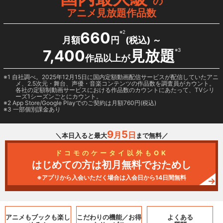
の
アニメ見放題作品数
660
※2
月額
円
(税込) ～
7,400
見放題
※3
作品以上が
1 自社調べ。2025年12月15日に国内定額動画配信サービスが配信していたアニ
メ、2.5次元・舞台、声優・音楽コンテンツの作品数を調査員がカウント。
各社の定額制動画サービスにおける作品数のカウントにあたって、TVシリ
ーズ1シーズンごとにカウント。
2
App Store/Google Play
でのご契約は月額760円(税込)
3 一部個別課金あり
9
5
月
日
＼本日入ると最大
まで無料／
ドコモのケータイ以外もOK
はじめての方は初月無料でおためし
※アプリから入会いただく場合は入会日から14日間無料
アニメもブックも
楽し
こだわりの機能／
お得
よくある