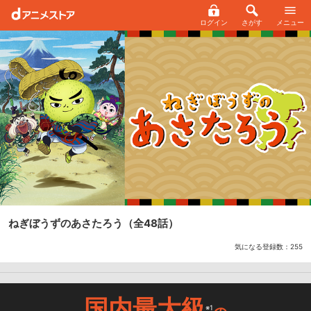
ログイン
さがす
メニュー
ねぎぼうずのあさたろう
（全48話）
気になる登録数：
255
国内最大級
※1