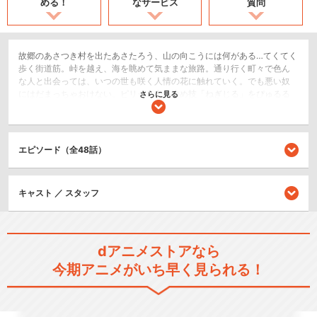
める！
なサービス
質問
故郷のあさつき村を出たあさたろう、山の向こうには何がある…てくてく
歩く街道筋。峠を越え、海を眺めて気ままな旅路。通り行く町々で色ん
な人と出会っては、いつの世も咲く人情の花に触れていく。でも悪い奴
にはだまっちゃおけない。ピリッと辛い決め技「ねぎじる」をぴゅるる
さらに見る
っとお見舞いします！街道宿場で起こる様々な出来事を、あさたろうや
旅仲間たちが解決していくドタバタ珍道中が盛りだくさん！旅はゆくゆ
く東海道、今日はどのあたりでしょうか？
エピソード（全48話）
キッズ/ファミリー
SF/ファンタジー
キャスト ／ スタッフ
閉じる
dアニメストアなら
今期アニメがいち早く見られる！