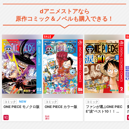
dアニメストアなら
原作コミック＆ノベルも購入できる！
コミック
コミック
コミック
ONE PIECE モノクロ版
ONE PIECE カラー版
ファンが選ぶONE PIEC
E“涙”ベスト10！！ ～
サバイバルの海 超新星
編～ カラー版