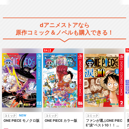
舞台「ノラガミー神と願い
ー」ディレクターズ・カ…
dアニメストアなら
原作コミック＆ノベルも購入できる！
舞台「ノラガミ－神と絆－」
配信版
閉じる
コミック
コミック
コミック
ONE PIECE モノクロ版
ONE PIECE カラー版
ファンが選ぶONE PIEC
E“涙”ベスト10！！ ～