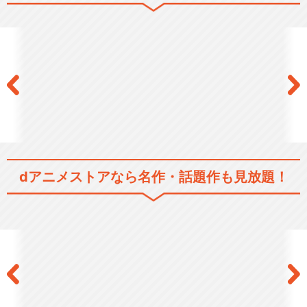
ノラガミ（OAD) 神憑り、神
祟り
ノラガミ（OAD) 夜ト神連続
dアニメストアなら
名作・話題作も見放題！
殺人事件
ノラガミ（OAD) 一緒に写真
を