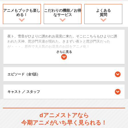
アニメもブックも
楽し
こだわりの機能／
お得
よくある
める！
なサービス
質問
夜ト、雪音がひよりに誘われお花見に来た。そこにこちらもひよりに誘
われた天神、毘沙門天達が現れた。きまずい夜トと毘沙門天だった
が・・・。原作で大人気のお花見のお話をアニメ化！
さらに見る
SF/ファンタジー
アクション/バトル
エピソード（全1話）
シリーズ／関連のアニメ作品
ノラガミ
キャスト ／ スタッフ
dアニメストアなら
今期アニメがいち早く見られる！
ノラガミ ARAGOTO