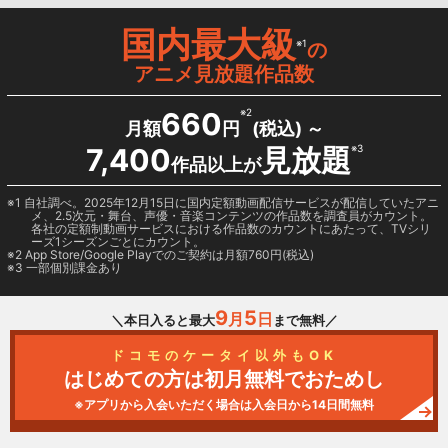
国内最大級
※1
の
アニメ見放題作品数
660
※2
月額
円
(税込) ～
7,400
見放題
※3
作品以上が
1 自社調べ。2025年12月15日に国内定額動画配信サービスが配信していたアニ
メ、2.5次元・舞台、声優・音楽コンテンツの作品数を調査員がカウント。
各社の定額制動画サービスにおける作品数のカウントにあたって、TVシリ
ーズ1シーズンごとにカウント。
2
App Store/Google Play
でのご契約は月額760円(税込)
3 一部個別課金あり
9
5
月
日
＼本日入ると最大
まで無料／
ドコモのケータイ以外もOK
はじめての方は初月無料でおためし
※アプリから入会いただく場合は入会日から14日間無料