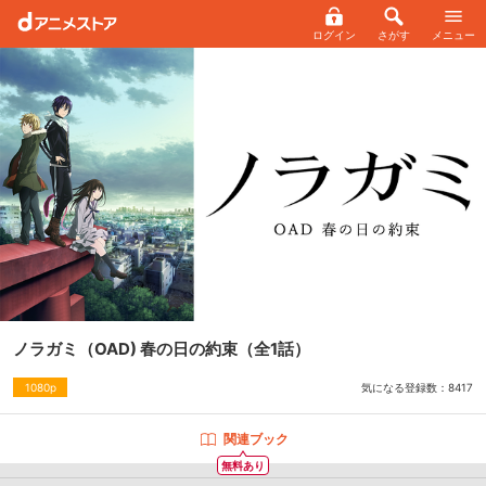
ログイン
さがす
メニュー
ノラガミ（OAD) 春の日の約束
（全1話）
気になる登録数：
8417
1080p
関連ブック
無料あり