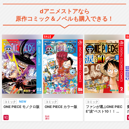
dアニメストアなら
原作コミック＆ノベルも購入できる！
コミック
コミック
コミック
ONE PIECE モノクロ版
ONE PIECE カラー版
ファンが選ぶONE PIEC
E“涙”ベスト10！！ ～
サバイバルの海 超新星
編～ カラー版