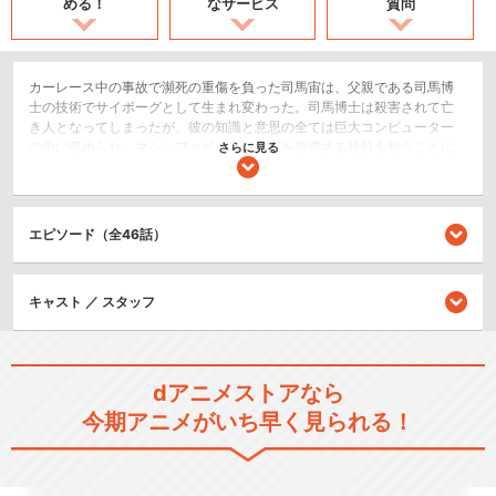
める！
なサービス
質問
カーレース中の事故で瀕死の重傷を負った司馬宙は、父親である司馬博
士の技術でサイボーグとして生まれ変わった。司馬博士は殺害されて亡
き人となってしまったが、彼の知識と意思の全ては巨大コンピューター
の中に収められ、マシンファザーとして宙を指導する役目を担うことに
さらに見る
なった。博士が殺される原因となったのは、発掘した銅鐸が侵略者であ
る古代帝国・邪魔大王国の重大な秘密を握っていたからだ。司馬宙の体
内に隠された銅鐸を奪うために、邪魔大王国の刺客が次々と襲来する。
女王・ヒミカの操るハニワ幻人だ。司馬宙は鋼鉄ジーグに乗り込み、磁
エピソード（全46話）
力を使った合体や戦闘用オプションパーツを駆使して邪魔大王国に立ち
向かう！
ロボット/メカ
キャスト ／ スタッフ
アクション/バトル
SF/ファンタジー
dアニメストアなら
シリーズ／関連のアニメ作品
今期アニメがいち早く見られる！
ゴワッパー５ゴーダム