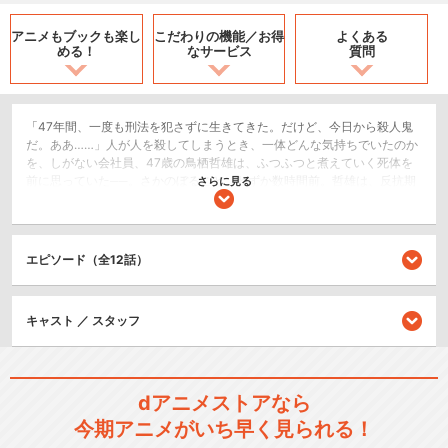
アニメもブックも
楽し
こだわりの機能／
お得
よくある
める！
なサービス
質問
「47年間、一度も刑法を犯さずに生きてきた。だけど、今日から殺人鬼
だ。ああ……」人が人を殺してしまうとき、一体どんな気持ちでいたのか
を、しがない会社員、47歳の鳥栖哲雄は、ふつふつと煮えていく死体を
前に思っていた──。さかのぼること、わずか数時間前。哲雄は、反抗期
さらに見る
の娘・零花に煙たがられながらも、愛する妻・歌仙と共に、彼女の成長
を誰よりも願い、日常を送っていた。ある日、哲雄が一人暮らしを始め
た零花を訪ねると、その顔に殴られたようなアザがあることを見つけ
る。問い詰めても零花は答えない。意を決した哲雄は零花の家に忍び込
エピソード（全12話）
み、クローゼットに身を隠す。そこで目にしたのは、零花に手を上げ
た“半グレ”彼氏・麻取延人。さらに延人は元カノを殴り殺した過去を持
ち、ヤクザと共に、零花を貶める“ある計画”を進める超危険人物だった─
キャスト ／ スタッフ
─！「零花だけは守らなきゃ。たとえ僕たち夫婦に、最悪の結果が訪れて
も……‼」愛する家族のため、“ただの弱いおじさん”は、裏社会の猛者た
ちを相手に、命と知力を賭けた闘いを始める！
ホラー/サスペンス/推理
dアニメストアなら
今期アニメがいち早く見られる！
閉じる