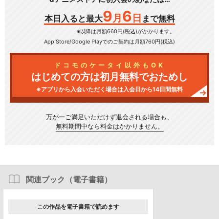
9
6
月
日
本日入ると最大
まで無料
※以降は月額660円(税込)がかかります。
App Store/Google Play
でのご契約は月額760円(税込)
ドコモのケータイ以外もOK
はじめての方は初月無料でおためし
※アプリから入会いただく場合は入会日から14日間無料
万が一ご満足いただけず
退会される場合も、
無料期間中なら料金はかかりません。
関連ブック（電子書籍）
この作品を電子書籍で読めます