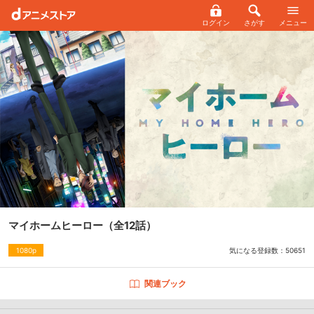
ログイン
さがす
メニュー
マイホームヒーロー
（全12話）
気になる登録数：
50651
1080p
関連ブック