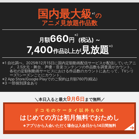
国内最大級
※1
の
アニメ見放題作品数
660
※2
月額
円
(税込) ～
7,400
見放題
※3
作品以上が
1 自社調べ。2025年12月15日に国内定額動画配信サービスが配信していたアニ
メ、2.5次元・舞台、声優・音楽コンテンツの作品数を調査員がカウント。
各社の定額制動画サービスにおける作品数のカウントにあたって、TVシリ
ーズ1シーズンごとにカウント。
2
App Store/Google Play
でのご契約は月額760円(税込)
3 一部個別課金あり
9
6
月
日
＼本日入ると最大
まで無料／
ドコモのケータイ以外もOK
はじめての方は初月無料でおためし
※アプリから入会いただく場合は入会日から14日間無料