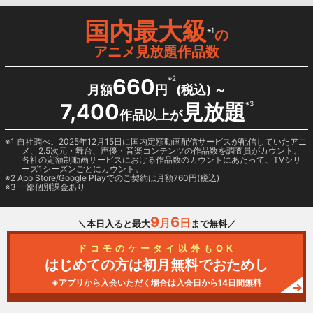
国内最大級
※1
の
アニメ見放題作品数
660
※2
月額
円
(税込) ～
7,400
見放題
※3
作品以上が
1 自社調べ。2025年12月15日に国内定額動画配信サービスが配信していたアニ
メ、2.5次元・舞台、声優・音楽コンテンツの作品数を調査員がカウント。
各社の定額制動画サービスにおける作品数のカウントにあたって、TVシリ
ーズ1シーズンごとにカウント。
2
App Store/Google Play
でのご契約は月額760円(税込)
3 一部個別課金あり
9
6
月
日
＼本日入ると最大
まで無料／
ドコモのケータイ以外もOK
はじめての方は初月無料でおためし
※アプリから入会いただく場合は入会日から14日間無料