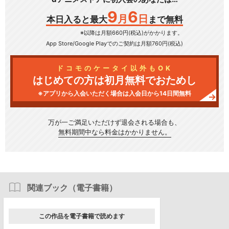
9
6
月
日
本日入ると最大
まで無料
※以降は月額660円(税込)がかかります。
App Store/Google Play
でのご契約は月額760円(税込)
ドコモのケータイ以外もOK
はじめての方は初月無料でおためし
※アプリから入会いただく場合は入会日から14日間無料
万が一ご満足いただけず
退会される場合も、
無料期間中なら料金はかかりません。
関連ブック（電子書籍）
この作品を電子書籍で読めます