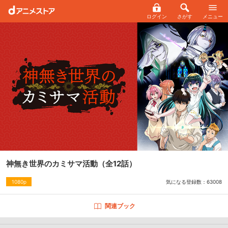
ログイン
さがす
メニュー
神無き世界のカミサマ活動
（全12話）
気になる登録数：
63008
1080p
関連ブック