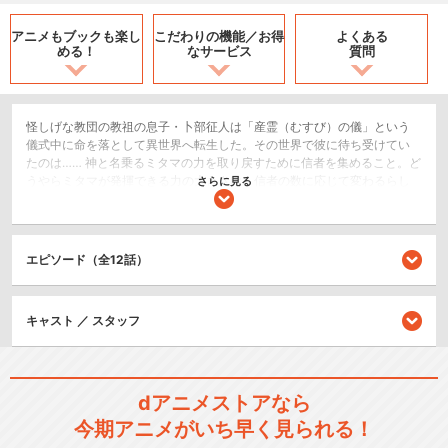
アニメもブックも
楽し
こだわりの機能／
お得
よくある
める！
なサービス
質問
怪しげな教団の教祖の息子・卜部征人は「産霊（むすび）の儀」という
儀式中に命を落として異世界へ転生した。その世界で彼に待ち受けてい
たのは…… 神と名乗るミタマの力を取り戻すために信者を集めること。ど
うやらミタマが発揮できる力の大きさは、信者の数に応じて変わるらし
さらに見る
いのだが、肝心な信者数は……まさかの“０”!? 「うそ…ボクの信者、いな
さすぎ…」征人が楽しく暮らしている「カクリ」という村を敵から守るた
め、また村を発展させるためにはミタマの力が必要だという。ミタマの
力を取り戻すべく、征人はあの手この手を使いながら今日も信者集めに
エピソード（全12話）
奔走する。果たして、ミタマの信者は集まるのか。そして、征人はこの
世界で生き残れるのか――！神無き世界で繰り広げられる、ポンコツ神
ファンタジーが今はじまる！
キャスト ／ スタッフ
SF/ファンタジー
閉じる
dアニメストアなら
今期アニメがいち早く見られる！