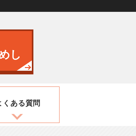
めし
よくある
質問