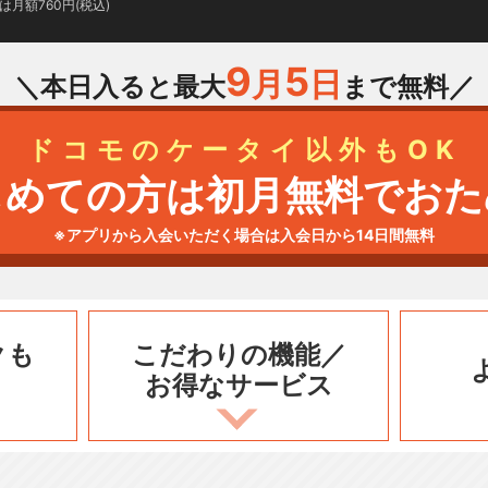
月額760円(税込)
9
5
月
日
＼本日入ると最大
まで無料／
ドコモのケータイ以外もOK
じめての方は初月無料でおた
※アプリから入会いただく場合は入会日から14日間無料
クも
こだわりの機能／
お得なサービス