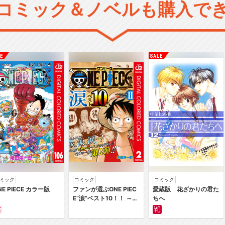
コミック＆ノベルも購入で
ミック
コミック
コミック
NE PIECE カラー版
ファンが選ぶONE PIEC
愛蔵版 花ざかりの君た
E“涙”ベスト10！！ ～サ
ちへ
バイバルの海 超新星編
～ カラー版