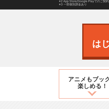
2
App Store/Google Play
でのご契約は
3 一部個別課金あり
は
アニメもブッ
楽しめる！