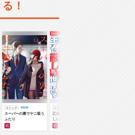
きる！
コミック
コミック
ラノベ
スーパーの裏でヤニ吸う
乙女ゲー世界はモブに厳
乙女ゲー世界はモブ
ふたり
しい世界です
しい世界です