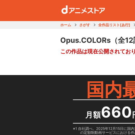
ホーム
さがす
全作品リスト[あ行]
Opus.COLORs
（全1
この作品は現在公開されてお
国内
660
月額
1 自社調べ。2025年12月15
の定額制動画サービスにおける作