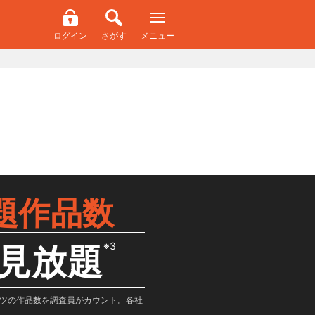
ログイン
さがす
メニュー
題作品数
※3
見放題
テンツの作品数を調査員がカウント。各社