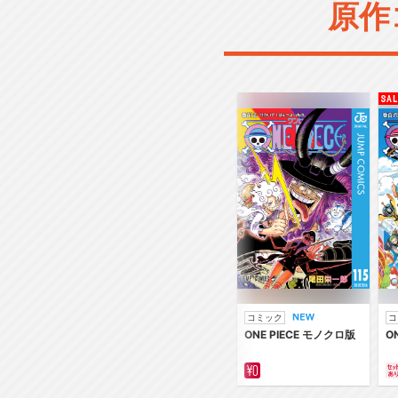
原作
コミック
コ
ONE PIECE モノクロ版
O