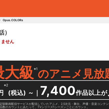
Opus.COLORs
2話）
りません
最大級
※1
の
アニメ見放
※2
7,400
円
(税込) ～
｜
作品以上が
日に国内定額動画配信サービスが配信していたアニメ、2.5次元・舞台、声優・音楽コン
品数のカウントにあたって、TVシリーズ1シーズンごとにカウント。