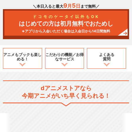
9
5
月
日
＼本日入ると最大
まで無料／
ドコモのケータイ以外もOK
はじめての方は初月無料でおためし
※アプリから入会いただく場合は入会日から14日間無料
アニメもブックも
楽し
こだわりの機能／
お得
よくある
める！
なサービス
質問
dアニメストアなら
今期アニメがいち早く見られる！