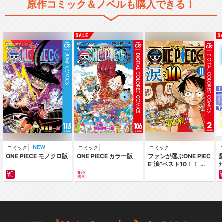
原作コミック＆ノベルも購入できる！
コミック
コミック
コミック
ONE PIECE モノクロ版
ONE PIECE カラー版
ファンが選ぶONE PIEC
E“涙”ベスト10！！ ～
サバイバルの海 超新星
編～ カラー版