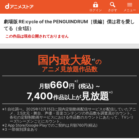
ログイン
さがす
メニュー
劇場版 RE:cycle of the PENGUINDRUM［後編］僕は君を愛し
てる
（全1話）
この作品は現在公開されておりません
国内最大級
※1
の
アニメ見放題作品数
660
※2
月額
円
(税込) ～
7,400
見放題
※3
作品以上が
1 自社調べ。2025年12月15日に国内定額動画配信サービスが配信していたアニ
メ、2.5次元・舞台、声優・音楽コンテンツの作品数を調査員がカウント。
各社の定額制動画サービスにおける作品数のカウントにあたって、TVシリ
ーズ1シーズンごとにカウント。
2
App Store/Google Play
でのご契約は月額760円(税込)
3 一部個別課金あり