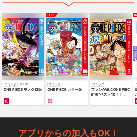
コミック
コミック
コミック
ONE PIECE モノクロ版
ONE PIECE カラー版
ファンが選ぶONE PIEC
E“涙”ベスト10！！ ～
サバイバルの海 超新星
編～ カラー版
アプリからの加入もOK！