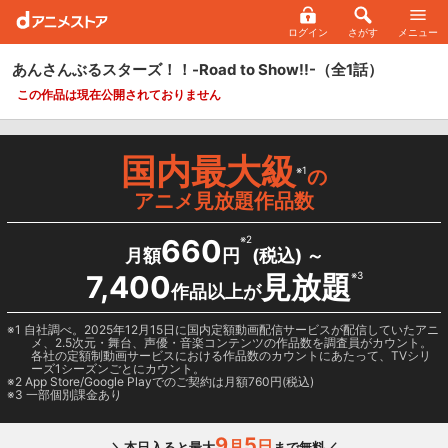
ログイン
さがす
メニュー
あんさんぶるスターズ！！-Road to Show!!-
（全1話）
この作品は現在公開されておりません
国内最大級
※1
の
アニメ見放題作品数
660
※2
月額
円
(税込) ～
7,400
見放題
※3
作品以上が
1 自社調べ。2025年12月15日に国内定額動画配信サービスが配信していたアニ
メ、2.5次元・舞台、声優・音楽コンテンツの作品数を調査員がカウント。
各社の定額制動画サービスにおける作品数のカウントにあたって、TVシリ
ーズ1シーズンごとにカウント。
2
App Store/Google Play
でのご契約は月額760円(税込)
3 一部個別課金あり
9
5
月
日
＼本日入ると最大
まで無料／