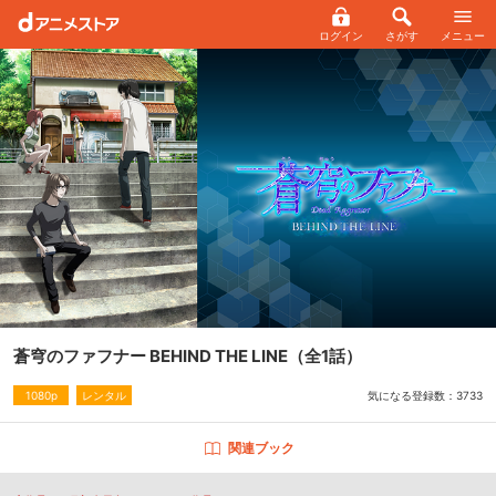
ログイン
さがす
メニュー
蒼穹のファフナー BEHIND THE LINE
（全1話）
気になる登録数：
3733
1080p
レンタル
関連ブック