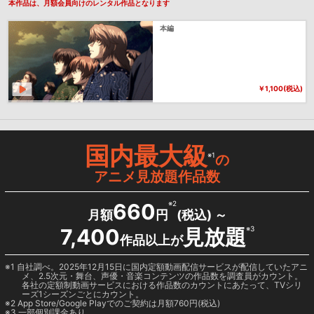
本作品は、月額会員向けのレンタル作品となります
本編
￥1,100(税込)
国内最大級
※1
の
アニメ見放題作品数
660
※2
月額
円
(税込) ～
7,400
見放題
※3
作品以上が
1 自社調べ。2025年12月15日に国内定額動画配信サービスが配信していたアニ
メ、2.5次元・舞台、声優・音楽コンテンツの作品数を調査員がカウント。
各社の定額制動画サービスにおける作品数のカウントにあたって、TVシリ
ーズ1シーズンごとにカウント。
2
App Store/Google Play
でのご契約は月額760円(税込)
3 一部個別課金あり