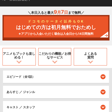
9
7
月
日
＼本日入ると最大
まで無料／
ドコモのケータイ以外もOK
はじめての方は初月無料でおためし
※アプリから入会いただく場合は入会日から14日間無料
アニメもブックも
楽し
こだわりの機能／
お得
よくある
める！
なサービス
質問
エピソード（全1話）
あらすじ ／ ジャンル
キャスト ／ スタッフ