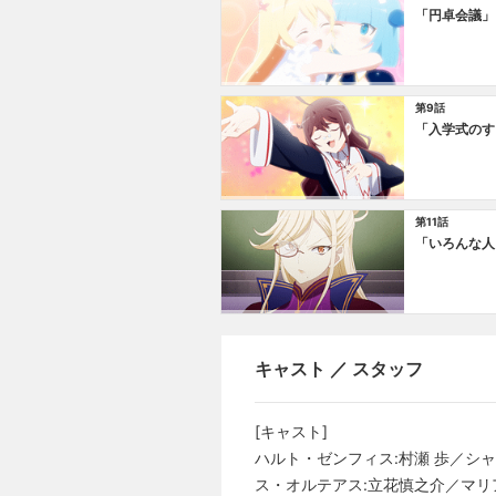
「円卓会議」
第9話
「入学式のす
第11話
「いろんな人
キャスト ／ スタッフ
[キャスト]
ハルト・ゼンフィス:村瀬 歩／シ
ス・オルテアス:立花慎之介／マリ