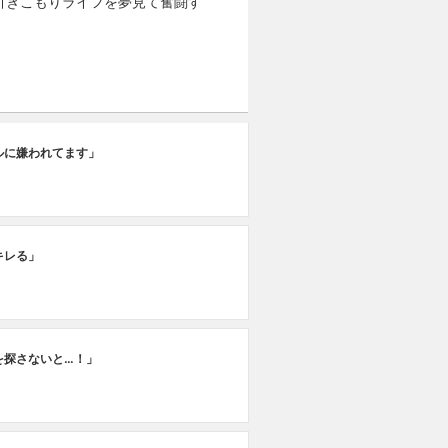
引きこもりライフを夢見て奮闘す
ルに嫌われてます」
キレる」
を探さないと…！」