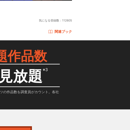
気になる登録数：
112605
関連ブック
題作品数
※3
見放題
テンツの作品数を調査員がカウント。各社