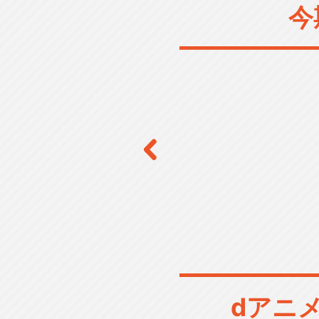
今
dアニ