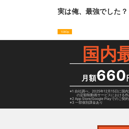
実は俺、最強でした？
1080p
国内
660
月額
1 自社調べ。2025年12月15
の定額制動画サービスにおける作
2
App Store/Google Play
でのご契約は
3 一部個別課金あり