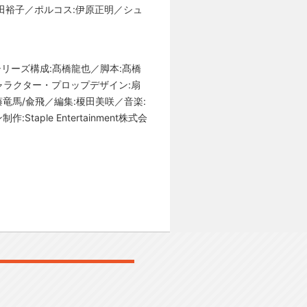
田裕子／ポルコス:伊原正明／シュ
シリーズ構成:髙橋龍也／脚本:髙橋
ャラクター・プロップデザイン:扇
⻯馬/兪飛／編集:榎田美咲／音楽:
le Entertainment株式会