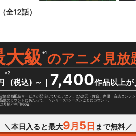
（全12話）
最大級
※1
の
アニメ見放
※2
7,400
円
(税込) ～
｜
作品以上が
日に国内定額動画配信サービスが配信していたアニメ、2.5次元・舞台、声優・音楽コン
品数のカウントにあたって、TVシリーズ1シーズンごとにカウント。
月額760円(税込)
9
5
月
日
＼本日入ると最大
まで無料／