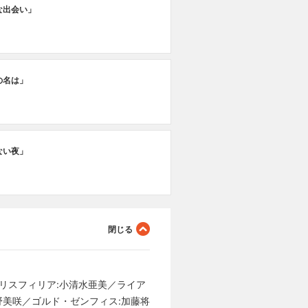
な出会い」
の名は」
ない夜」
イリスフィリア:小清水亜美／ライア
野美咲／ゴルド・ゼンフィス:加藤将