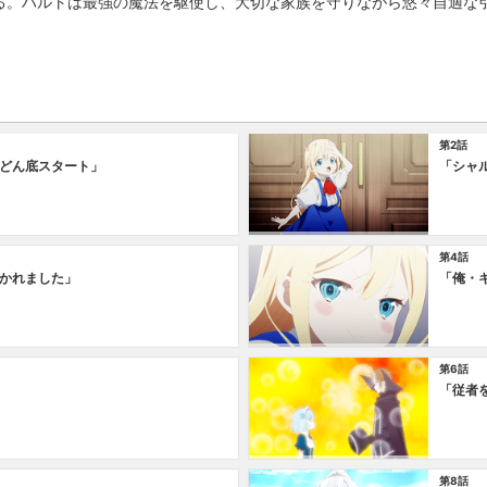
る。ハルトは最強の魔法を駆使し、大切な家族を守りながら悠々自適な
第2話
どん底スタート」
「シャ
第4話
かれました」
「俺・
第6話
「従者
第8話