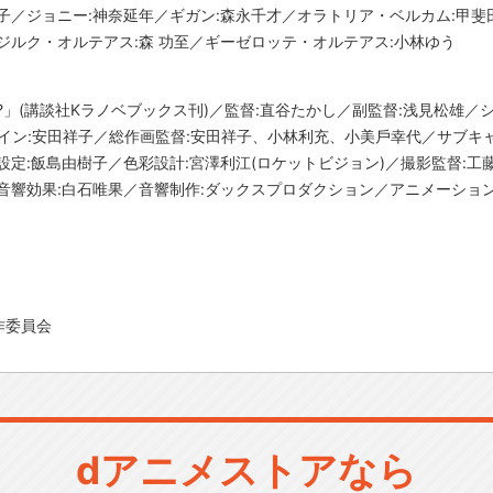
子／ジョニー:神奈延年／ギガン:森永千才／オラトリア・ベルカム:甲斐
ジルク・オルテアス:森 功至／ギーゼロッテ・オルテアス:小林ゆう
」(講談社Kラノベブックス刊)／監督:直谷たかし／副監督:浅見松雄／
イン:安田祥子／総作画監督:安田祥子、小林利充、小美戶幸代／サブキ
定:飯島由樹子／色彩設計:宮澤利江(ロケットビジョン)／撮影監督:工藤
効果:白石唯果／音響制作:ダックスプロダクション／アニメーション制作:Stap
作委員会
dアニメストアなら