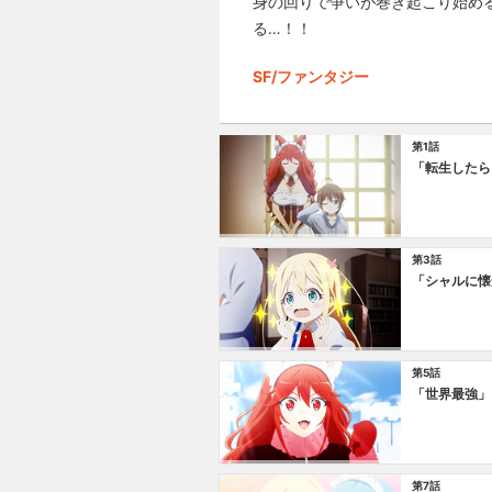
身の回りで争いが巻き起こり始め
る…！！
SF/ファンタジー
第1話
「転生したら
第3話
「シャルに懐
第5話
「世界最強」
第7話