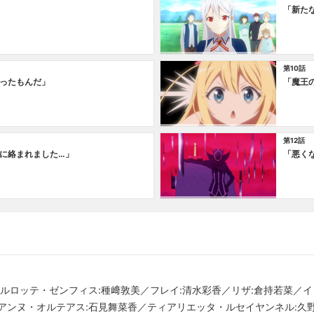
「新た
第10話
ったもんだ」
「魔王
第12話
に絡まれました…」
「悪く
ャルロッテ・ゼンフィス:種﨑敦美／フレイ:清水彩香／リザ:倉持若菜／
アンヌ・オルテアス:石見舞菜香／ティアリエッタ・ルセイヤンネル:久