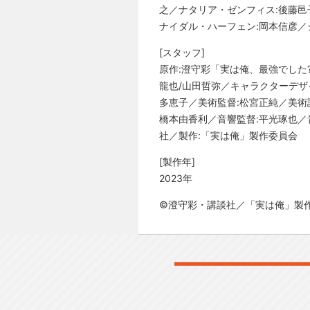
之／ナタリア・ゼンフィス:後藤邑
ナイダル・ハーフェン:岡本信彦／
[スタッフ]
原作:澄守彩「実は俺、最強でした?
龍也/山田哲弥／キャラクターデザ
多恵子／美術監督:松宮正純／美術設
橋本由香利／音響監督:平光琢也／音響
社／製作:「実は俺」製作委員会
[製作年]
2023年
©澄守彩・講談社／「実は俺」製