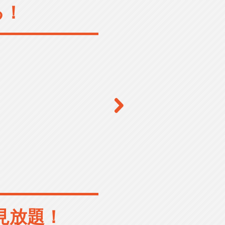
る！
見放題！