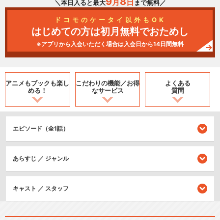
9
8
月
日
＼本日入ると最大
まで無料／
ドコモのケータイ以外もOK
はじめての方は初月無料でおためし
※アプリから入会いただく場合は入会日から14日間無料
アニメもブックも
楽し
こだわりの機能／
お得
よくある
める！
なサービス
質問
エピソード（全1話）
あらすじ ／ ジャンル
キャスト ／ スタッフ