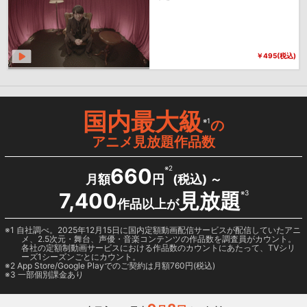
￥495(税込)
国内最大級
※1
の
アニメ見放題作品数
660
※2
月額
円
(税込) ～
7,400
見放題
※3
作品以上が
1 自社調べ。2025年12月15日に国内定額動画配信サービスが配信していたアニ
メ、2.5次元・舞台、声優・音楽コンテンツの作品数を調査員がカウント。
各社の定額制動画サービスにおける作品数のカウントにあたって、TVシリ
ーズ1シーズンごとにカウント。
2
App Store/Google Play
でのご契約は月額760円(税込)
3 一部個別課金あり