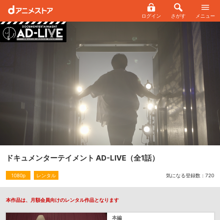
ログイン
さがす
メニュー
ドキュメンターテイメント AD-LIVE
（全1話）
気になる登録数：
720
1080p
レンタル
本作品は、月額会員向けのレンタル作品となります
本編