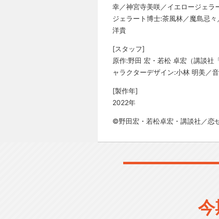
幸／神宮寺美咲／イエロージェラー
ジェラート博⼠:茶⾵林／魔島忌々
洋貴
[スタッフ]
原作:野田 宏・若松 卓宏（講談
ャラクターデザイン:小林 明美／音響
[製作年]
2022年
©野田宏・若松卓宏・講談社／恋
今