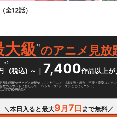
（全12話）
最大級
※1
の
アニメ見放
※2
7,400
円
(税込) ～
｜
作品以上が
日に国内定額動画配信サービスが配信していたアニメ、2.5次元・舞台、声優・音楽コン
品数のカウントにあたって、TVシリーズ1シーズンごとにカウント。
月額760円(税込)
9
7
月
日
＼本日入ると最大
まで無料／