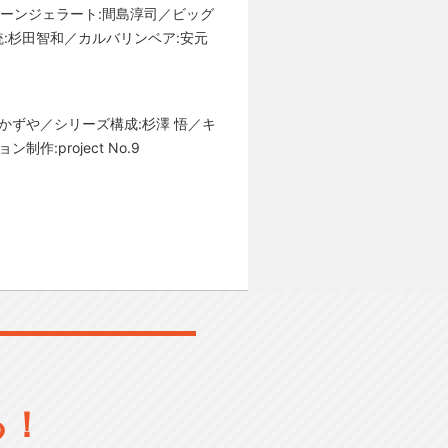
ーンジェラート:間島淳司／ビッグ
:杉⽥智和／カルバリンベア:安元
かずや／シリーズ構成:杉澤 悟／キ
project No.9
る！