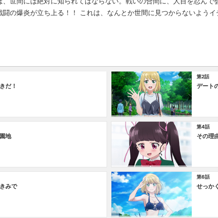
は、世間には絶対に知られてはならない。戦いの合間に、人目を忍んで
戦闘の爆炎が立ち上る！！ これは、なんとか世間に見つからないようイ
第2話
きだ！
デート
第4話
園地
その理
第6話
きみで
せっか