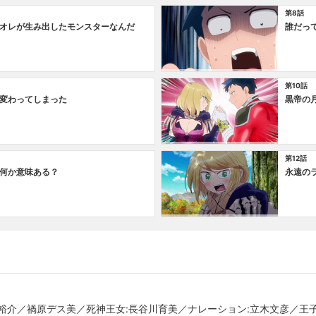
第8話
オレが生み出したモンスターなんだ
誰だっ
第10話
変わってしまった
黒帝の
第12話
何か意味ある？
永遠の
裕介／禍原デス美／死神王⼥:⻑⾕川育美／ナレーション:立木文彦／王