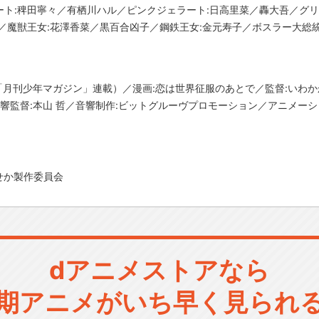
ト:稗⽥寧々／有栖川ハル／ピンクジェラート:⽇⾼⾥菜／轟⼤吾／グリ
／魔獣王女:花澤香菜／黒百合凶子／鋼鉄王女:金元寿子／ボスラー⼤総統
社「月刊少年マガジン」連載）／漫画:恋は世界征服のあとで／監督:いわか
監督:本山 哲／音響制作:ビットグルーヴプロモーション／アニメーション制作:
せか製作委員会
dアニメストアなら
期アニメがいち早く見られ