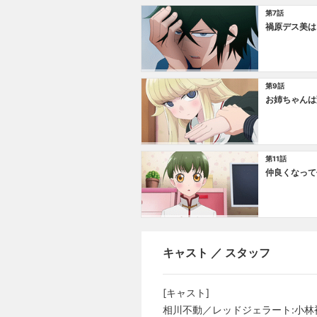
第7話
禍原デス美は
第9話
お姉ちゃんは
第11話
仲良くなって
キャスト ／ スタッフ
[キャスト]
相川不動／レッドジェラート:⼩林