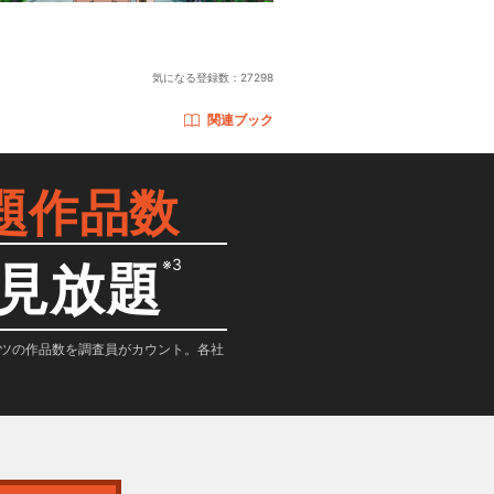
気になる登録数：
27298
関連ブック
題作品数
※3
見放題
テンツの作品数を調査員がカウント。各社