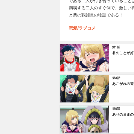
である二人が付き合っていること
満喫する二人のすぐ側で、激しい
と悪の戦闘員の物語である！
恋愛/ラブコメ
第1話
君のことが好
第3話
あこがれの遊
第5話
ありのままの