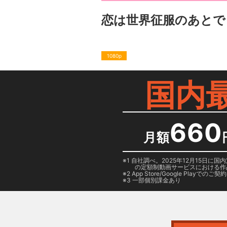
恋は世界征服のあとで
1080p
国内
660
月額
1 自社調べ。2025年12月15
の定額制動画サービスにおける作
2
App Store/Google Play
でのご契約は
3 一部個別課金あり