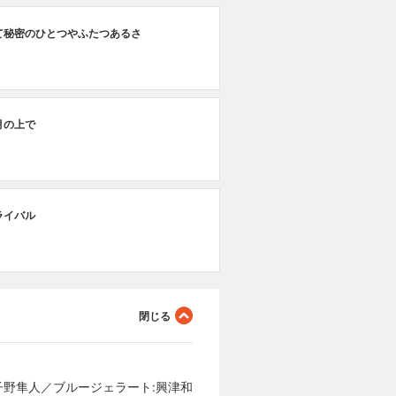
て秘密のひとつやふたつあるさ
月の上で
ライバル
⼦野隼⼈／ブルージェラート:興津和