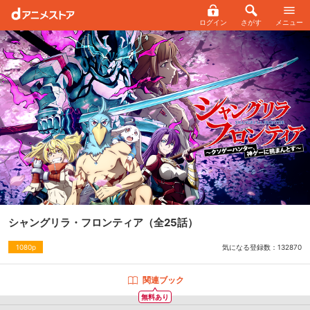
ログイン
さがす
メニュー
シャングリラ・フロンティア
（全25話）
気になる登録数：
132870
1080p
関連ブック
無料あり