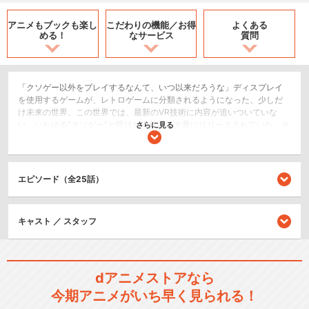
アニメもブックも
楽し
こだわりの機能／
お得
よくある
める！
なサービス
質問
「クソゲー以外をプレイするなんて、いつ以来だろうな」ディスプレイ
を使用するゲームが、レトロゲームに分類されるようになった、少しだ
け未来の世界。この世界では、最新のVR技術に内容が追いついていな
い、いわゆる“クソゲー”と呼ばれる作品が大量にリリースされていた。そ
さらに見る
んな数多のクソゲーをクリアすることに情熱を捧げてきた１人の“クソゲ
ーハンター”陽務楽郎。彼が次に挑んだのはクソゲーの対極、総プレイヤ
ー数3000万人の“神ゲー”『シャングリラ・フロンティア』だった。集う
仲間、広がる世界。そして“宿敵”との出会いが、彼の、全てのプレイヤー
エピソード（全25話）
の運命を変えていく!! 最強クソゲーマーによる最高のゲーム冒険譚、ここ
に開幕!!
SF/ファンタジー
キャスト ／ スタッフ
シリーズ／関連のアニメ作品
dアニメストアなら
シャングリラ・フロンティア
今期アニメがいち早く見られる！
2nd Season