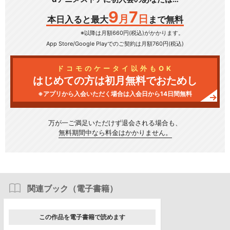
9
7
月
日
本日入ると最大
まで無料
※以降は月額660円(税込)がかかります。
App Store/Google Play
でのご契約は月額760円(税込)
ドコモのケータイ以外もOK
はじめての方は初月無料でおためし
※アプリから入会いただく場合は入会日から14日間無料
万が一ご満足いただけず
退会される場合も、
無料期間中なら料金はかかりません。
関連ブック（電子書籍）
この作品を電子書籍で読めます