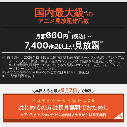
国内最大級
※1
の
アニメ見放題作品数
660
※2
月額
円
(税込) ～
7,400
見放題
※3
作品以上が
1 自社調べ。2025年12月15日に国内定額動画配信サービスが配信していたアニ
メ、2.5次元・舞台、声優・音楽コンテンツの作品数を調査員がカウント。
各社の定額制動画サービスにおける作品数のカウントにあたって、TVシリ
ーズ1シーズンごとにカウント。
2
App Store/Google Play
でのご契約は月額760円(税込)
3 一部個別課金あり
9
7
月
日
＼本日入ると最大
まで無料／
ドコモのケータイ以外もOK
はじめての方は初月無料でおためし
※アプリから入会いただく場合は入会日から14日間無料