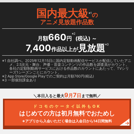
国内最大級
※1
の
アニメ見放題作品数
660
※2
月額
円
(税込) ～
7,400
見放題
※3
作品以上が
1 自社調べ。2025年12月15日に国内定額動画配信サービスが配信していたアニ
メ、2.5次元・舞台、声優・音楽コンテンツの作品数を調査員がカウント。
各社の定額制動画サービスにおける作品数のカウントにあたって、TVシリ
ーズ1シーズンごとにカウント。
2
App Store/Google Play
でのご契約は月額760円(税込)
3 一部個別課金あり
9
7
月
日
＼本日入ると最大
まで無料／
ドコモのケータイ以外もOK
はじめての方は初月無料でおためし
※アプリから入会いただく場合は入会日から14日間無料