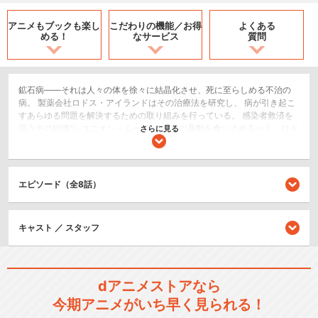
アニメもブックも
楽し
こだわりの機能／
お得
よくある
める！
なサービス
質問
鉱石病——それは人々の体を徐々に結晶化させ、死に至らしめる不治の
病。 製薬会社ロドス・アイランドはその治療法を研究し、 病が引き起こ
すあらゆる問題を解決するための取り組みを行っている。 感染者救済を
謳うテロ組織"レユニオン・ムーブメント"の暴動を食い止めるべく、ロド
さらに見る
スは炎国の都市である龍門と契約を交わし、活動を続けていた。 スカル
シュレッダーとの戦いの後、アーミヤは、ミーシャを救えなかった事実
を受け止めきれず、ひとり悲しみに暮れていた。一方、龍門郊外に廃都
市を発見したロドスは偵察隊を向かわせる。そこで奇妙な現象が起きて
エピソード（全8話）
いることに気づくが——
SF/ファンタジー
キャスト ／ スタッフ
アクション/バトル
シリーズ／関連のアニメ作品
dアニメストアなら
アークナイツ【黎明前奏/PRE
今期アニメがいち早く見られる！