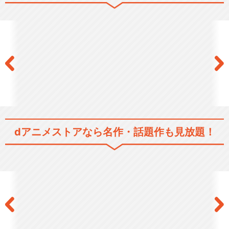
LUDE TO …
アークナイツ【焔燼曙明/RIS
E FROM E…
閉じる
dアニメストアなら
名作・話題作も見放題！