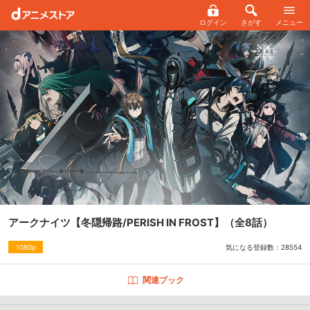
ログイン
さがす
メニュー
アークナイツ【冬隠帰路/PERISH IN FROST】
（全8話）
気になる登録数：
28554
1080p
関連ブック