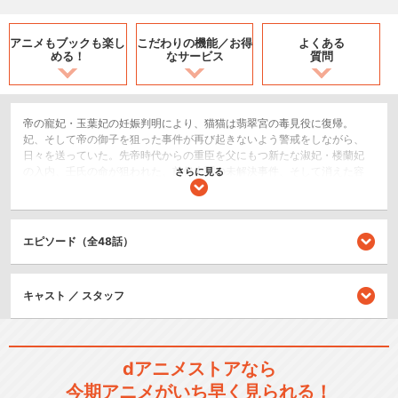
アニメもブックも
楽し
こだわりの機能／
お得
よくある
める！
なサービス
質問
帝の寵妃・玉葉妃の妊娠判明により、猫猫は翡翠宮の毒見役に復帰。
妃、そして帝の御子を狙った事件が再び起きないよう警戒をしながら、
日々を送っていた。先帝時代からの重臣を父にもつ新たな淑妃・楼蘭妃
の入内、壬氏の命が狙われた、前代未聞の未解決事件、そして消えた容
さらに見る
疑者・翠苓。不穏な空気が晴れない中、外国からの隊商、さらには無理
難題な要求をする特使も来訪。宮中にはさらなる暗雲が立ち込め始めて
いた。猫猫と壬氏を待ち受ける新たな難事件。それらは、やがて国をも
巻き込む一大事件へと発展していくー
エピソード（全48話）
SF/ファンタジー
ホラー/サスペンス/推理
キャスト ／ スタッフ
閉じる
dアニメストアなら
今期アニメがいち早く見られる！