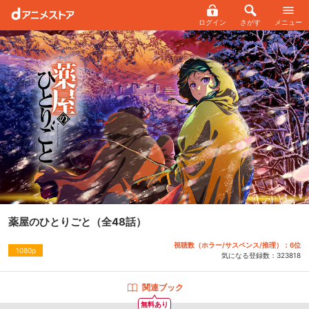
ログイン
さがす
メニュー
薬屋のひとりごと
（全48話）
視聴数（ホラー/サスペンス/推理）：6位
1080p
気になる登録数：
323818
関連ブック
無料あり