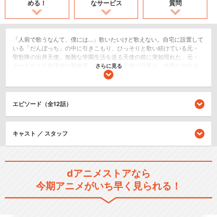
める！
なサービス
質問
「人前で歌うなんて、僕には…」歌いたいけど歌えない。自宅に設置して
いる「だんぼっち」の中に引きこもり、ひっそりと歌い続けている元・
聖歌隊の出井天使。無難な学園生活を送る天使の前に突如現れた、元・
オーケストラ指揮者の響春男。平和だった天使の日常は、春男との出会
さらに見る
いで一気にカオスと化していく…！新進気鋭ながら厄介な性格が災いしオ
ーケストラを追い出された春男には、復帰と引き換えにある条件が課さ
れていた。それは、川越学園に男声オンリーの「ボーイズ・クワイア
部」を新設し「全国ボーイズ・クワイア・コンクール」での優勝を勝ち
エピソード（全12話）
取る事。エゴ全開でグイグイ迫る春男に巻き込まれ、「ボーイズ・クワ
イア部」に強制入部させられる天使と仲間たち。「大人げない」「空気
読めない」「暴言吐かずにいられない」人格三重苦の春男に辟易する新
キャスト ／ スタッフ
生クワイア部員たちだったが、春男の謎指導に振り回され歌い続けるう
ちに、いつしかクワイアにのめりこんでいく。ハイレベルなライバルチ
ームが次々に登場する中、川越学園ボーイズ・クワイア部は、「コンク
ール優勝」という無謀な挑戦を達成できるのかーー？！。ソウルフルな
クワイア・ソングに彩られた熱血青春コメディ開演！
dアニメストアなら
ドラマ/青春
今期アニメがいち早く見られる！
閉じる