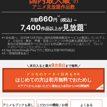
の
アニメ見放題作品数
660
※2
月額
円
(税込) ～
7,400
見放題
※3
作品以上が
1 自社調べ。2025年12月15日に国内定額動画配信サービスが配信していたアニ
メ、2.5次元・舞台、声優・音楽コンテンツの作品数を調査員がカウント。
各社の定額制動画サービスにおける作品数のカウントにあたって、TVシリ
ーズ1シーズンごとにカウント。
2
App Store/Google Play
でのご契約は月額760円(税込)
3 一部個別課金あり
9
8
月
日
＼本日入ると最大
まで無料／
ドコモのケータイ以外もOK
はじめての方は初月無料でおためし
※アプリから入会いただく場合は入会日から14日間無料
アニメもブックも
楽し
こだわりの機能／
お得
よくある