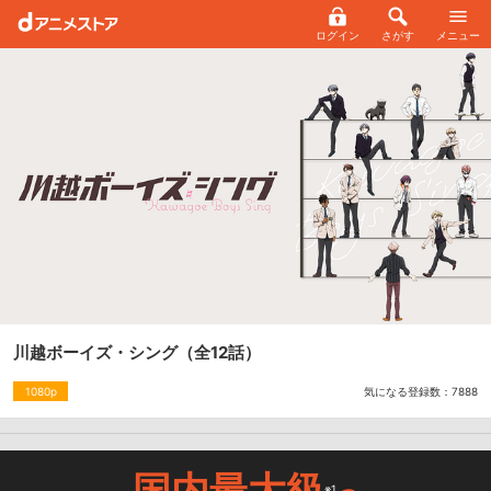
ログイン
さがす
メニュー
川越ボーイズ・シング
（全12話）
気になる登録数：
7888
1080p
国内最大級
※1