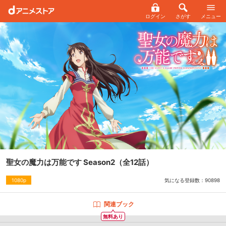
ログイン
さがす
メニュー
聖女の魔力は万能です Season2
（全12話）
気になる登録数：
90898
1080p
関連ブック
無料あり