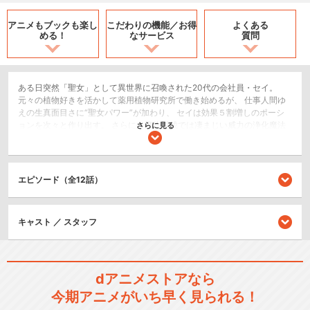
アニメもブックも
楽し
こだわりの機能／
お得
よくある
める！
なサービス
質問
ある日突然「聖女」として異世界に召喚された20代の会社員・セイ。
元々の植物好きを活かして薬用植物研究所で働き始めるが、 仕事人間ゆ
えの生真面目さに“聖女パワー”が加わり、 セイは効果５割増しのポーシ
ョンを次々と作り出す。 さらに、魔物討伐では凄まじい威力の浄化魔法
さらに見る
を発動し、セイの評価は爆上がり！ 「聖女」であることも正式に認めら
れ、 スランタニア王国の救世主として、人々の尊敬を集めていく。 そん
な彼女を見守り支えてくれるのは、 研究所のヨハンやジュード、宮廷魔
道師団のユーリ、 そして、互いに惹かれ合いながらも、いまだ恋人未満
エピソード（全12話）
な“氷の騎士様”アルベルトだった。 王国の最重要人物となってからも相
変わらず研究三昧なセイだが、 アルベルトとの仲は少しずつ深まって、
恋模様にも新たな展開が――！？
キャスト ／ スタッフ
SF/ファンタジー
恋愛/ラブコメ
dアニメストアなら
シリーズ／関連のアニメ作品
今期アニメがいち早く見られる！