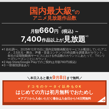
国内最大級
※1
の
アニメ見放題作品数
660
※2
月額
円
(税込) ～
7,400
見放題
※3
作品以上が
1 自社調べ。2025年12月15日に国内定額動画配信サービスが配信していたアニ
メ、2.5次元・舞台、声優・音楽コンテンツの作品数を調査員がカウント。
各社の定額制動画サービスにおける作品数のカウントにあたって、TVシリ
ーズ1シーズンごとにカウント。
2
App Store/Google Play
でのご契約は月額760円(税込)
3 一部個別課金あり
9
8
月
日
＼本日入ると最大
まで無料／
ドコモのケータイ以外もOK
はじめての方は初月無料でおためし
※アプリから入会いただく場合は入会日から14日間無料