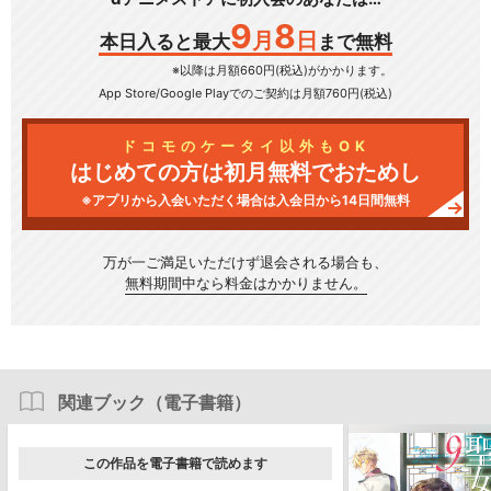
9
8
月
日
本日入ると最大
まで無料
※以降は月額660円(税込)がかかります。
App Store/Google Play
でのご契約は月額760円(税込)
ドコモのケータイ以外もOK
はじめての方は初月無料でおためし
※アプリから入会いただく場合は入会日から14日間無料
万が一ご満足いただけず
退会される場合も、
無料期間中なら料金はかかりません。
関連ブック（電子書籍）
この作品を電子書籍で読めます