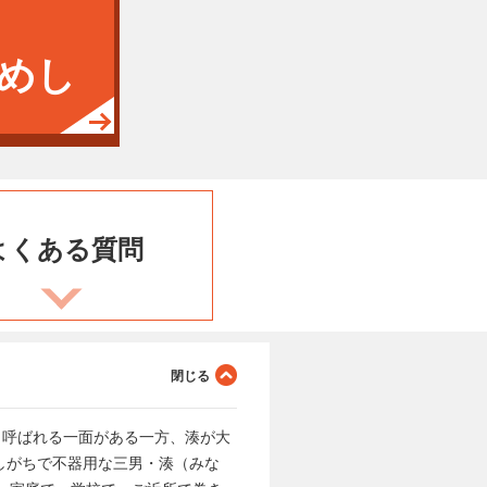
めし
よくある
質問
と呼ばれる一面がある一方、湊が大
しがちで不器用な三男・湊（みな