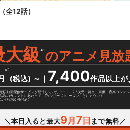
（全12話）
最大級
※1
の
アニメ見放
※2
7,400
円
(税込) ～
｜
作品以上が
日に国内定額動画配信サービスが配信していたアニメ、2.5次元・舞台、声優・音楽コン
品数のカウントにあたって、TVシリーズ1シーズンごとにカウント。
月額760円(税込)
9
7
月
日
＼本日入ると最大
まで無料／