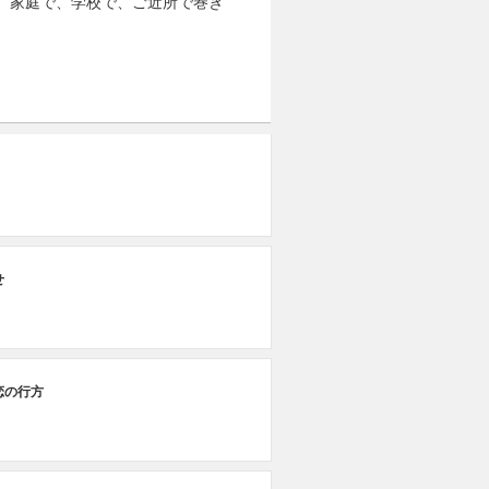
る、家庭で、学校で、ご近所で巻き
せ
恋の行方