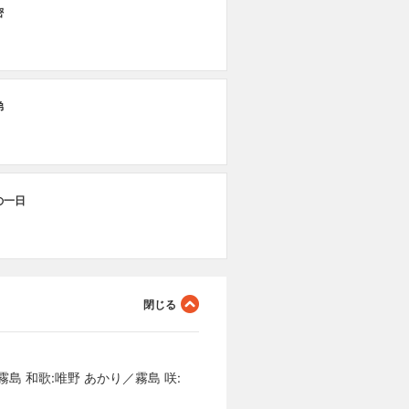
密
弟
の一日
霧島 和歌:唯野 あかり／霧島 咲: