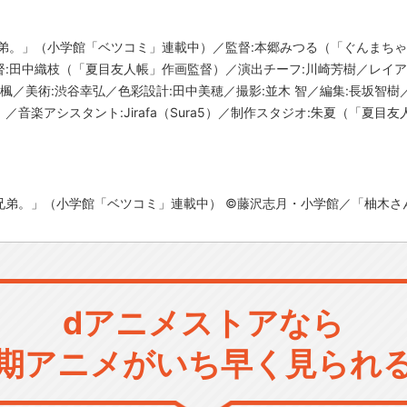
兄弟。」（小学館「ベツコミ」連載中）／監督:本郷みつる（「ぐんまち
:田中織枝（「夏目友人帳」作画監督）／演出チーフ:川崎芳樹／レイア
／美術:渋谷幸弘／色彩設計:田中美穂／撮影:並木 智／編集:長坂智樹／音楽
音楽アシスタント:Jirafa（Sura5）／制作スタジオ:朱夏（「夏目
兄弟。」（小学館「ベツコミ」連載中） ©藤沢志月・小学館／「柚木さ
dアニメストアなら
期アニメがいち早く見られ