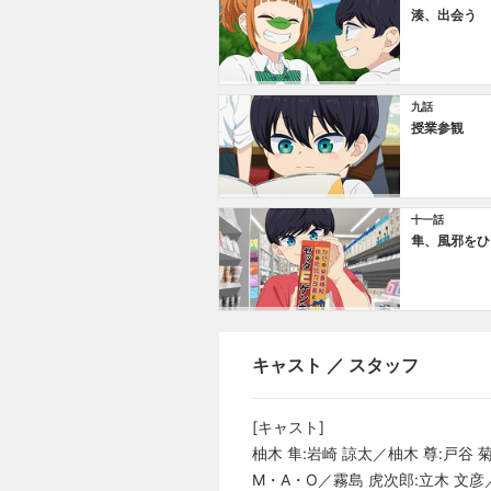
湊、出会う
九話
授業参観
十一話
隼、風邪をひ
キャスト ／ スタッフ
[キャスト]
柚木 隼:岩崎 諒太／柚木 尊:戸谷 
M・A・O／霧島 虎次郎:立木 文彦