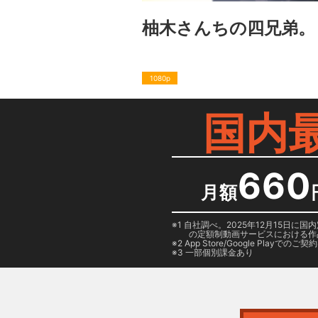
柚木さんちの四兄弟。
1080p
国内
660
月額
1 自社調べ。2025年12月15
の定額制動画サービスにおける作
2
App Store/Google Play
でのご契約は
3 一部個別課金あり