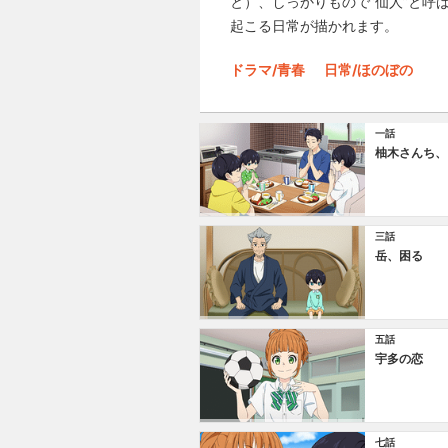
と）、しっかりもので”仙人”と呼
起こる日常が描かれます。
ドラマ/青春
日常/ほのぼの
一話
柚木さんち、
三話
岳、困る
五話
宇多の恋
七話