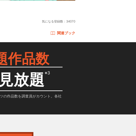
気になる登録数：
34070
関連ブック
題作品数
※3
見放題
テンツの作品数を調査員がカウント。各社