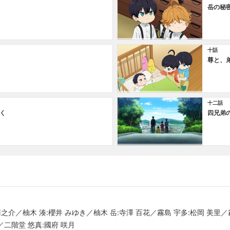
岳の秘
十話
尊と、
十二話
く
四兄弟
菊之介／柚木 湊:櫻井 みゆき／柚木 岳:寺澤 百花／霧島 宇多:松岡 美里／
／二階堂 悠真:國府 咲月