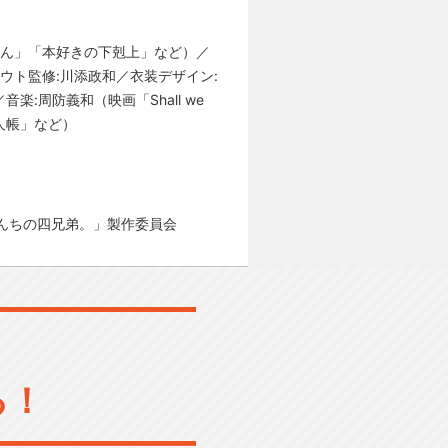
ゃん」「本好きの下剋上」など）／
ウト監修:川添政和／衣装デザイン:
:周防義和（映画「Shall we
友人帳」など）
んちの四兄弟。」製作委員会
る！