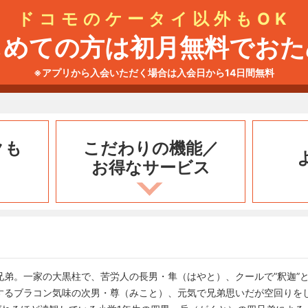
ドコモのケータイ以外もOK
じめての方は初月無料でおた
※アプリから入会いただく場合は入会日から14日間無料
クも
こだわりの機能／
お得なサービス
兄弟。一家の大黒柱で、苦労人の長男・隼（はやと）、クールで”釈迦”
するブラコン気味の次男・尊（みこと）、元気で兄弟思いだが空回りを