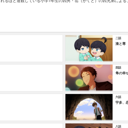
ばれるほど達観している小学1年生の四男・岳（がくと）の四兄弟によ
二話
湊と尊
四話
隼の幸
六話
宇多、
八話