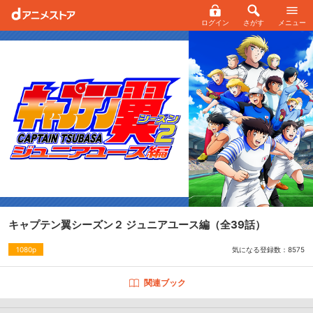
ログイン
さがす
メニュー
キャプテン翼シーズン２ ジュニアユース編
（全39話）
気になる登録数：
8575
1080p
関連ブック