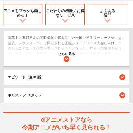
アニメもブックも
楽し
こだわりの機能／
お得
よくある
める！
なサービス
質問
南葛中と東邦学園の同時優勝で幕を閉じた全国中学生サッカー大会。大
会後、フランス・パリで開催される国際ジュニアユース大会に向け、日
本ジュニアユース代表が選出されることとなった。世界への飛躍を誓う
翼に加え、日向、若島津、そして若林、岬の海外組ら最強の布陣。一
さらに見る
方、日本を実力で上回る世界のサッカー大国も動き出していた。ドイツ
のシュナイダー、フランスのピエール、アルゼンチンのディアス、イタ
リアのヘルナンデスら、新たなライバルたちもまた世界一の座を手中に
収めるべくパリに集結。夢と誇りを懸けた激闘が今、始まるのだった!!
エピソード（全39話）
アクション/バトル
スポーツ/競技
キャスト ／ スタッフ
シリーズ／関連のアニメ作品
dアニメストアなら
キャプテン翼
今期アニメがいち早く見られる！