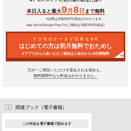
9
8
月
日
本日入ると最大
まで無料
※以降は月額660円(税込)がかかります。
App Store/Google Play
でのご契約は月額760円(税込)
ドコモのケータイ以外もOK
はじめての方は初月無料でおためし
※アプリから入会いただく場合は入会日から14日間無料
万が一ご満足いただけず
退会される場合も、
無料期間中なら料金はかかりません。
関連ブック（電子書籍）
この作品を電子書籍で読めます