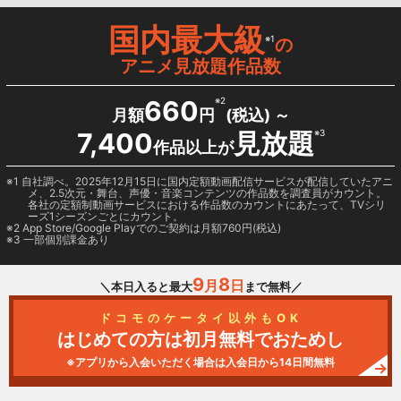
国内最大級
※1
の
アニメ見放題作品数
660
※2
月額
円
(税込) ～
7,400
見放題
※3
作品以上が
1 自社調べ。2025年12月15日に国内定額動画配信サービスが配信していたアニ
メ、2.5次元・舞台、声優・音楽コンテンツの作品数を調査員がカウント。
各社の定額制動画サービスにおける作品数のカウントにあたって、TVシリ
ーズ1シーズンごとにカウント。
2
App Store/Google Play
でのご契約は月額760円(税込)
3 一部個別課金あり
9
8
月
日
＼本日入ると最大
まで無料／
ドコモのケータイ以外もOK
はじめての方は初月無料でおためし
※アプリから入会いただく場合は入会日から14日間無料