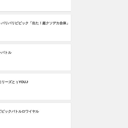
トバリバリピピック「出た！超クソデカ合体」
ンバトル
モリーズとぅYOU♪
ピピックバトルロワイヤル