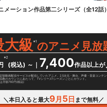
アニメーション作品第二シリーズ
（全12話
最大級
※1
の
アニメ見放
※2
7,400
円
(税込) ～
｜
作品以上が
日に国内定額動画配信サービスが配信していたアニメ、2.5次元・舞台、声優・音楽コン
品数のカウントにあたって、TVシリーズ1シーズンごとにカウント。
月額760円(税込)
9
5
月
日
＼本日入ると最大
まで無料／