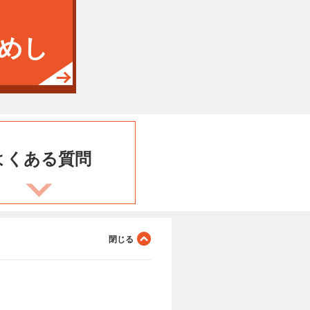
めし
よくある
質問