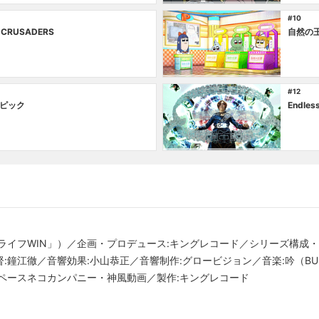
#10
-CRUSADERS
自然の
#12
ピック
Endles
ライフWIN」）／企画・プロデュース:キングレコード／シリーズ構成
鐘江徹／音響効果:小山恭正／音響制作:グロービジョン／音楽:吟（BUST
ペースネコカンパニー・神風動画／製作:キングレコード