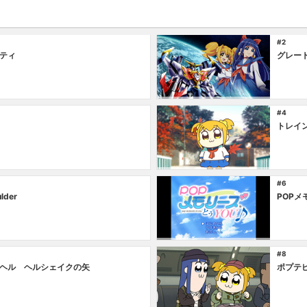
#2
ティ
グレー
#4
トレイ
#6
ulder
POPメ
#8
ヘル ヘルシェイクの矢
ポプテ