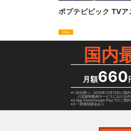
ポプテピピック TV
1080p
国内
660
月額
1 自社調べ。2025年12月15
の定額制動画サービスにおける作
2
App Store/Google Play
でのご契約は
3 一部個別課金あり