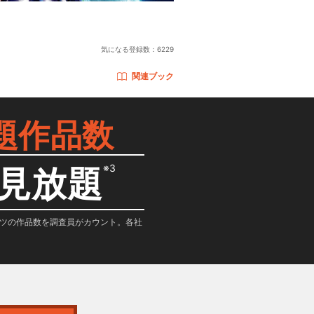
）
気になる登録数：
6229
関連ブック
題作品数
※3
見放題
テンツの作品数を調査員がカウント。各社