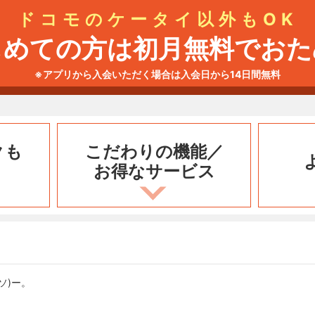
ドコモのケータイ以外もOK
じめての方は初月無料でおた
※アプリから入会いただく場合は入会日から14日間無料
クも
こだわりの機能／
お得なサービス
ソ)ー。