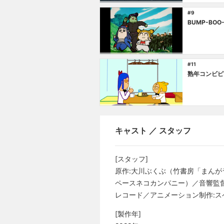
#9
BUMP-BOO
#11
熟年コンビピ
キャスト ／ スタッフ
[スタッフ]
原作:大川ぶくぶ（竹書房「まんが
ペースネコカンパニー）／音響監督:
レコード／アニメーション制作:ス
[製作年]