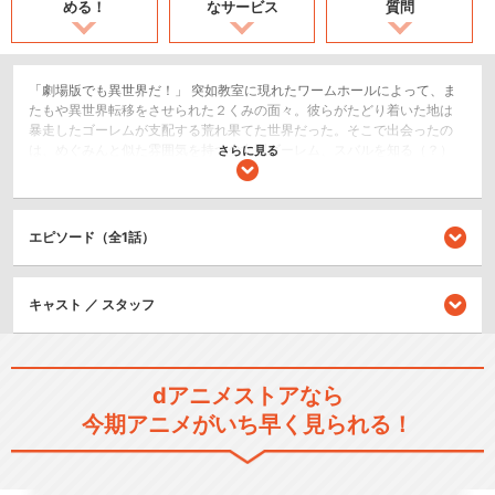
める！
なサービス
質問
「劇場版でも異世界だ！」 突如教室に現れたワームホールによって、ま
たもや異世界転移をさせられた２くみの面々。彼らがたどり着いた地は
暴走したゴーレムが支配する荒れ果てた世界だった。そこで出会ったの
は、めぐみんと似た雰囲気を持つ少女型ゴーレム、スバルを知る（？）
さらに見る
杖をついた中年男性、そしてターニャと同じ軍服を着た女性軍人。様々
な運命が複雑に絡み合いつつも元の世界に戻ろうとするアインズ、カズ
マ、スバル、ターニャ、尚文達は、無事にアッセンブルすることができ
るのか！？
エピソード（全1話）
SF/ファンタジー
コメディ/ギャグ
キャスト ／ スタッフ
シリーズ／関連のアニメ作品
dアニメストアなら
異世界かるてっと
今期アニメがいち早く見られる！