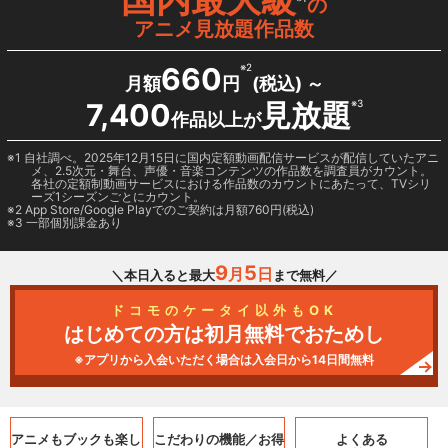
の
アニメ見放題作品数
660
※2
月額
円
(税込) ～
7,400
見放題
※3
作品以上が
1 自社調べ。2025年12月15日に国内定額動画配信サービスが配信していたアニ
メ、2.5次元・舞台、声優・音楽コンテンツの作品数を調査員がカウント。
各社の定額制動画サービスにおける作品数のカウントにあたって、TVシリ
ーズ1シーズンごとにカウント。
2
App Store/Google Play
でのご契約は月額760円(税込)
3 一部個別課金あり
9
5
月
日
＼本日入ると最大
まで無料／
ドコモのケータイ以外もOK
はじめての方は初月無料でおためし
※アプリから入会いただく場合は入会日から14日間無料
アニメもブックも
楽し
こだわりの機能／
お得
よくある