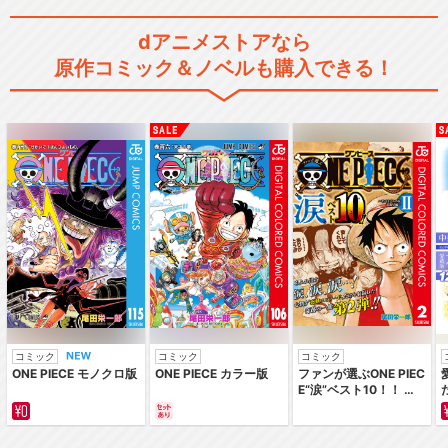
dアニメストアなら
原作コミック＆ノベルも購入できる！
コミック
コミック
コミック
ONE PIECE モノクロ版
ONE PIECE カラー版
ファンが選ぶONE PIEC
E“涙”ベスト10！！ ～
サバイバルの海 超新星
編～ カラー版