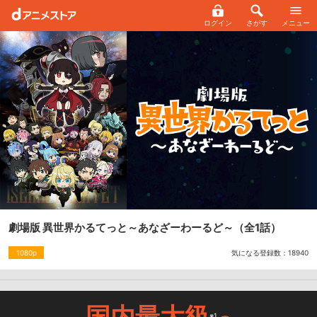
ログイン
さがす
メニュー
劇場版 異世界かるてっと～あなざーわーるど～
（全1話）
気になる登録数：
18940
1080p
国内最大級
※1