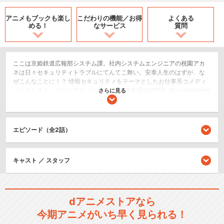
アニメもブックも
楽し
こだわりの機能／
お得
よくある
める！
なサービス
質問
ここは京姫鉄道広報部システム課。社内システムエンジニアの祝園アカ
ネは日々セキュリティトラブルにてんてこ舞い。安泰人生のはずが、な
ぜこんなことに！？ 情報セキュリティをテーマとしたお仕事系コメディ
「こうしす！」のミニアニメシリーズ。※本作品はOPAP-JP contributors
さらに見る
によりオープンソース方式で制作された「こうしす！」を、京姫鉄道合
同会社が有償配信用に再編集・一部改変したものです。本作品の素材はC
C-BY 4.0ライセンスにて入手可能です。
エピソード（全2話）
コメディ/ギャグ
シリーズ／関連のアニメ作品
キャスト ／ スタッフ
こうしす！EE
dアニメストアなら
今期アニメがいち早く見られる！