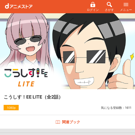
ログイン
さがす
メニュー
こうしす！EE LITE
（全2話）
気になる登録数：
1611
1080p
関連ブック