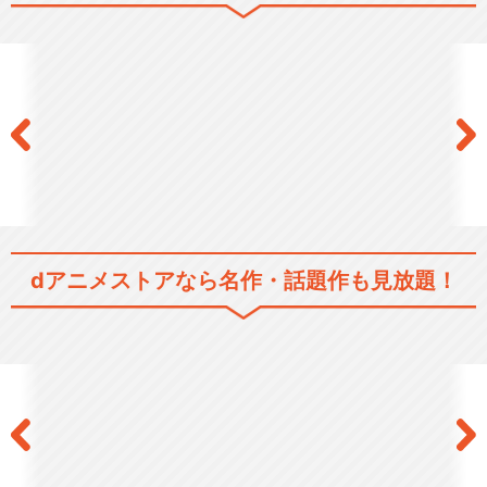
【放映版】こうしす！EE 総集
編映画版 ～こち…
こうしす！EE「山形出張特別
編ミニアニメ（第9…
dアニメストアなら
名作・話題作も見放題！
こうしす！EEラジオドラマ
「山形出張編」
閉じる