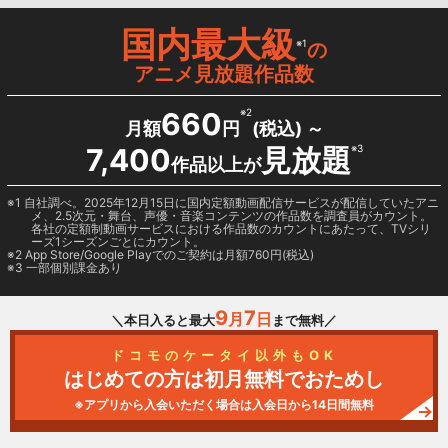
国内最大級
※1
の
アニメ見放題作品数
660
※2
月額
円
(税込) ～
7,400
見放題
※3
作品以上が
1 自社調べ。2025年12月15日に国内定額動画配信サービスが配信していたアニ
メ、2.5次元・舞台、声優・音楽コンテンツの作品数を調査員がカウント。
各社の定額制動画サービスにおける作品数のカウントにあたって、TVシリ
ーズ1シーズンごとにカウント。
2
App Store/Google Play
でのご契約は月額760円(税込)
3 一部個別課金あり
9
7
月
日
＼本日入ると最大
まで無料／
ドコモのケータイ以外もOK
はじめての方は初月無料でおためし
※アプリから入会いただく場合は入会日から14日間無料