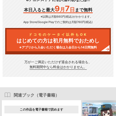
9
7
月
日
本日入ると最大
まで無料
※以降は月額660円(税込)がかかります。
App Store/Google Play
でのご契約は月額760円(税込)
ドコモのケータイ以外もOK
はじめての方は初月無料でおためし
※アプリから入会いただく場合は入会日から14日間無料
万が一ご満足いただけず
退会される場合も、
無料期間中なら料金はかかりません。
関連ブック（電子書籍）
この作品を電子書籍で読めます