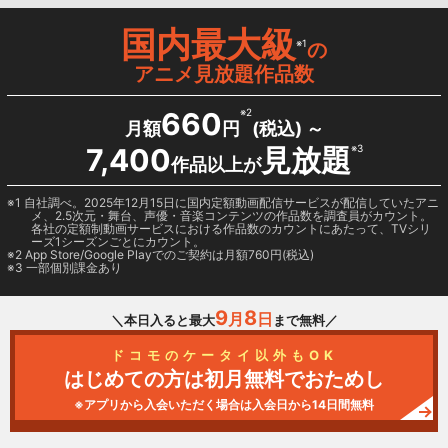
国内最大級
※1
の
アニメ見放題作品数
660
※2
月額
円
(税込) ～
7,400
見放題
※3
作品以上が
1 自社調べ。2025年12月15日に国内定額動画配信サービスが配信していたアニ
メ、2.5次元・舞台、声優・音楽コンテンツの作品数を調査員がカウント。
各社の定額制動画サービスにおける作品数のカウントにあたって、TVシリ
ーズ1シーズンごとにカウント。
2
App Store/Google Play
でのご契約は月額760円(税込)
3 一部個別課金あり
9
8
月
日
＼本日入ると最大
まで無料／
ドコモのケータイ以外もOK
はじめての方は初月無料でおためし
※アプリから入会いただく場合は入会日から14日間無料