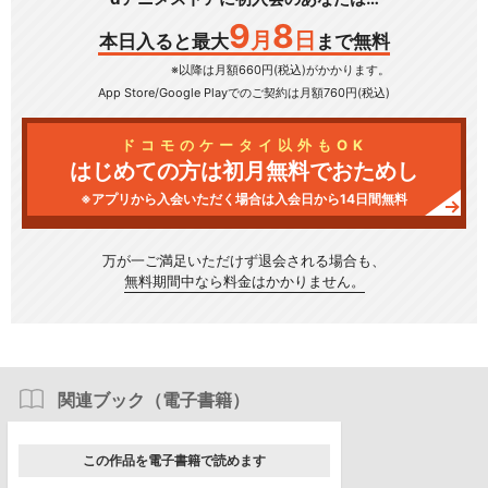
9
8
月
日
本日入ると最大
まで無料
※以降は月額660円(税込)がかかります。
App Store/Google Play
でのご契約は月額760円(税込)
ドコモのケータイ以外もOK
はじめての方は初月無料でおためし
※アプリから入会いただく場合は入会日から14日間無料
万が一ご満足いただけず
退会される場合も、
無料期間中なら料金はかかりません。
関連ブック（電子書籍）
この作品を電子書籍で読めます