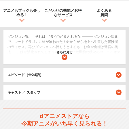
アニメもブックも
楽し
こだわりの機能／
お得
よくある
める！
なサービス
質問
ダンジョン飯。 それは、"食う"か"食われる"か――― ダンジョン深奥
で、レッドドラゴンに妹が喰われた！命からがら地上へ生還した冒険者
のライオス。再びダンジョンへ挑もうとするも、お金や食糧は迷宮の奥
底……。妹が消化されてしまうかもしれない危機的な状況の中、ライオス
さらに見る
は決意する。「食糧は、迷宮内で自給自足する！」スライム、バジリス
ク、ミミック、そしてドラゴン！襲い来る魔物たちを食べながらダンジ
ョン踏破を目指せ、冒険者よ！
エピソード（全24話）
SF/ファンタジー
閉じる
キャスト ／ スタッフ
dアニメストアなら
今期アニメがいち早く見られる！