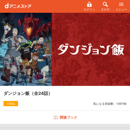
ログイン
さがす
メニュー
ダンジョン飯
（全24話）
気になる登録数：
149766
1080p
関連ブック