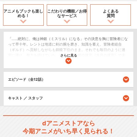
アニメもブックも
楽し
こだわりの機能／
お得
よくある
める！
なサービス
質問
「……絶対に、俺は神銀（ミスリル）になる」その決意を胸に冒険者にな
って早十年。レントは地道に剣の腕を磨き、知識を蓄え、冒険者組合
（ギルド）へ貢献しながらも銅級下位のまま。それでも毎日のように迷
宮に潜り、努力を続けていた。そんな中、低位迷宮《水月の迷宮》で未
さらに見る
踏破区域を発見するが、そこで遭遇した《龍》に喰われてしまう。命運
尽き果てたと思われたレントだが、何故か意識を取り戻した――最弱の
魔物・スケルトンとして。それでも絶望に陥ることなく己にできること
を模索するレント。手始めに魔物の特性である《存在進化》を利用して
エピソード（全12話）
上位の魔物を目指し、人間に戻る道を探すことに。不死者（アンデッ
ド）となったレントは、再び神銀級冒険者を目指す。
SF/ファンタジー
キャスト ／ スタッフ
アクション/バトル
閉じる
dアニメストアなら
今期アニメがいち早く見られる！