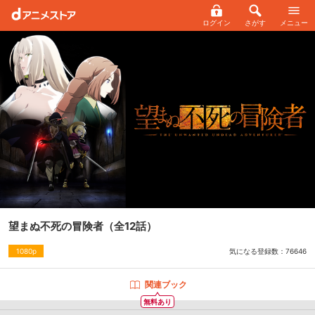
ログイン
さがす
メニュー
望まぬ不死の冒険者
（全12話）
気になる登録数：
76646
1080p
関連ブック
無料あり