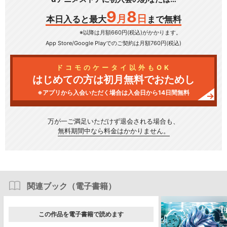
9
8
月
日
本日入ると最大
まで無料
※以降は月額660円(税込)がかかります。
App Store/Google Play
でのご契約は月額760円(税込)
ドコモのケータイ以外もOK
はじめての方は初月無料でおためし
※アプリから入会いただく場合は入会日から14日間無料
万が一ご満足いただけず
退会される場合も、
無料期間中なら料金はかかりません。
関連ブック（電子書籍）
この作品を電子書籍で読めます