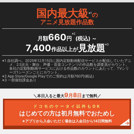
国内最大級
※1
の
アニメ見放題作品数
660
※2
月額
円
(税込) ～
7,400
見放題
※3
作品以上が
1 自社調べ。2025年12月15日に国内定額動画配信サービスが配信していたアニ
メ、2.5次元・舞台、声優・音楽コンテンツの作品数を調査員がカウント。
各社の定額制動画サービスにおける作品数のカウントにあたって、TVシリ
ーズ1シーズンごとにカウント。
2
App Store/Google Play
でのご契約は月額760円(税込)
3 一部個別課金あり
9
8
月
日
＼本日入ると最大
まで無料／
ドコモのケータイ以外もOK
はじめての方は初月無料でおためし
※アプリから入会いただく場合は入会日から14日間無料