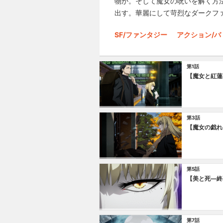
物か。そして魔女の呪いを解く方
出す。華麗にして苛烈なダークファ
SF/ファンタジー
アクション/バ
第1話
【魔女と紅蓮
第3話
【魔女の戯れ
第5話
【美と死―終
第7話