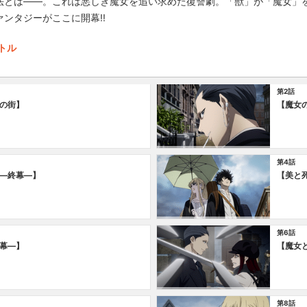
法とは――。これは悪しき魔女を追い求めた復讐劇。「獣」が「魔女」
ンタジーがここに開幕!!
トル
第2話
の街】
【魔女
第4話
―終幕―】
【美と
第6話
幕―】
【魔女
第8話