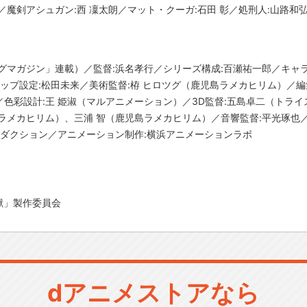
／魔剣アシュガン:西 凜太朗／マット・クーガ:石田 彰／処刑人:山路和
グマガジン」連載）／監督:浜名孝行／シリーズ構成:百瀬祐一郎／キャ
ップ設定:松田未来／美術監督:栫 ヒロツグ（鹿児島ラメカヒリム）／編集:
色彩設計:王 姫淑（マルアニメーション）／3D監督:五島卓二（トライ
ラメカヒリム）、三浦 智（鹿児島ラメカヒリム）／音響監督:平光琢也
ロダクション／アニメーション制作:横浜アニメーションラボ
獣」製作委員会
dアニメストアなら