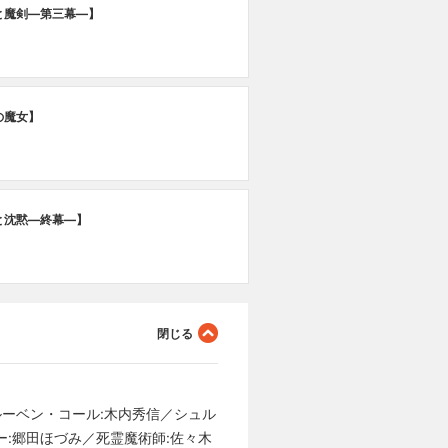
と魔剣―第三幕―】
の魔女】
と沈黙―終幕―】
ルーベン・コール:⽊内秀信／シュル
ー:郷田ほづみ／死霊魔術師:佐々木