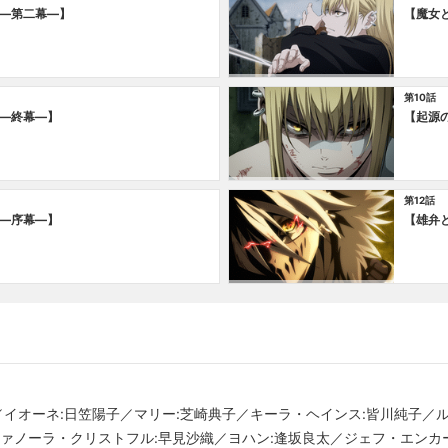
―第二幕―】
【魔女
第10話
―終幕―】
【起源
第12話
―序幕―】
【雄弁
之／イオーネ:日笠陽子／マリー:芝崎典子／キーラ・ヘインス:皆川純子／
ファノーラ・クリストフル:早見沙織／ヨハン:逢坂良太／ジェフ・エンカ