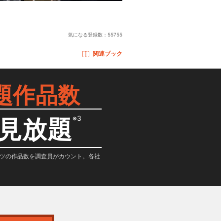
気になる登録数：
55755
関連ブック
題作品数
※3
見放題
テンツの作品数を調査員がカウント。各社