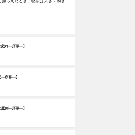
を捕らえたとき、物語は大きく動き
の戯れ―序幕―】
死―序幕―】
と魔剣―序幕―】