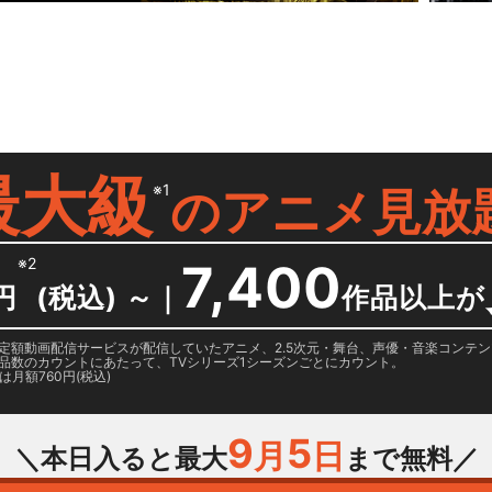
最大級
※1
の
アニメ見放
※2
7,400
円
(税込) ～
｜
作品以上が
日に国内定額動画配信サービスが配信していたアニメ、2.5次元・舞台、声優・音楽コン
品数のカウントにあたって、TVシリーズ1シーズンごとにカウント。
月額760円(税込)
9
5
月
日
＼本日入ると最大
まで無料／