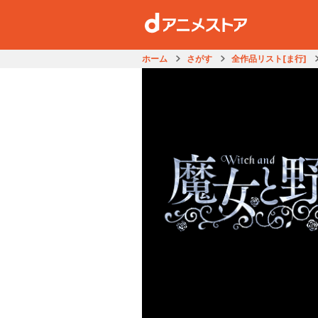
ホーム
さがす
全作品リスト[ま行]