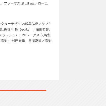
弘／ファーマス:廣田行生／ローエ
ラクターデザイン:飯島弘也／サブキ
長谷川 舞（editz）／撮影監督:
スラッシュ）／2Dワークス:矢崎宏
／音楽:中村巴奈重、田渕夏海／音楽