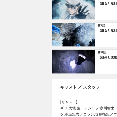
【魔女と魔剣
第9話
【魔女と魔剣
第11話
【雄弁と沈黙
キャスト ／ スタッフ
[キャスト]
ギド:大地 葉／アシャフ:森川智
ク:髙坂篤志／ロラン:寺島拓篤／