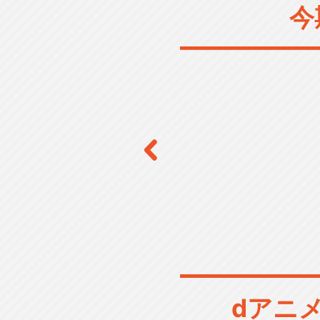
今
dアニ