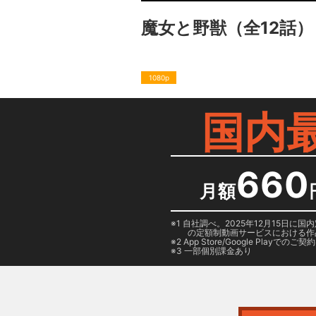
魔女と野獣
（全12話）
1080p
国内
660
月額
1 自社調べ。2025年12月15
の定額制動画サービスにおける作
2
App Store/Google Play
でのご契約は
3 一部個別課金あり