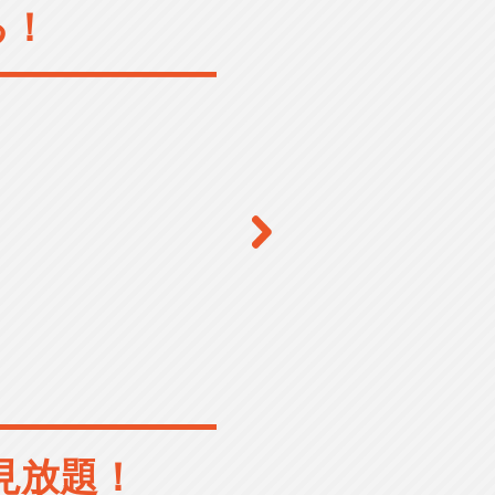
る！
見放題！