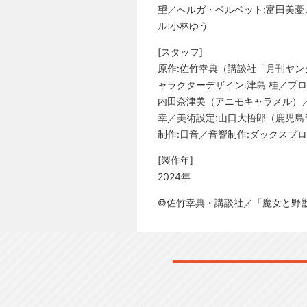
望／へルガ・ベルベット:富田美憂
ル:⼩林ゆう
[スタッフ]
原作:佐竹幸典（講談社「月刊ヤン
ャラクターデザイン:津島 桂／プロ
内田奈津美（アニモキャラメル）／
幸／美術設定:山口大悟郎（鹿児島
制作:日音／音響制作:ダックスプ
[製作年]
2024年
©佐竹幸典・講談社／「魔女と野