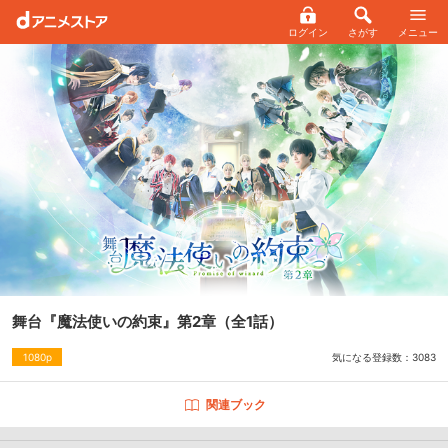
ログイン
さがす
メニュー
舞台『魔法使いの約束』第2章
（全1話）
気になる登録数：
3083
1080p
関連ブック