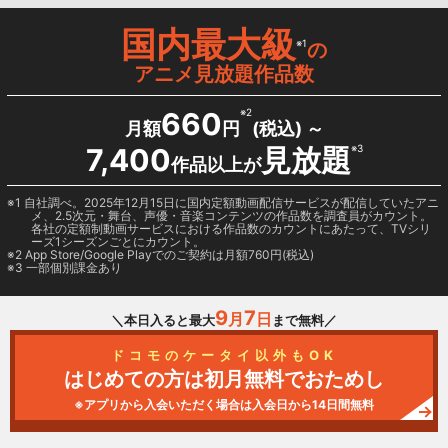
国内最大級
※1
の
アニメ見放題作品数
660
※2
月額
円
(税込) ～
7,400
見放題
※3
作品以上が
1 自社調べ。2025年12月15日に国内定額動画配信サービスが配信していたアニ
メ、2.5次元・舞台、声優・音楽コンテンツの作品数を調査員がカウント。
各社の定額制動画サービスにおける作品数のカウントにあたって、TVシリ
ーズ1シーズンごとにカウント。
2
App Store/Google Play
でのご契約は月額760円(税込)
3 一部個別課金あり
9
7
月
日
＼本日入ると最大
まで無料／
ドコモのケータイ以外もOK
はじめての方は初月無料でおためし
※アプリから入会いただく場合は入会日から14日間無料