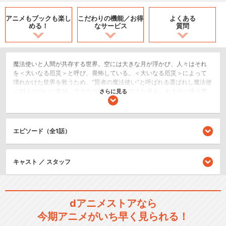
アニメもブックも
楽し
こだわりの機能／
お得
よくある
める！
なサービス
質問
魔法使いと人間が共存する世界。空には大きな月が浮かび、人々はそれ
を＜大いなる厄災＞と呼び、畏怖している。＜大いなる厄災＞によって
壊れかけた世界を救うため、“賢者の魔法使い”と呼ばれる選ばれし魔法使
い21人がついに集結。生まれた時代も歩んできた道も、あまりに違う魔
さらに見る
法使いたち。それぞれの絆、絡み合う因縁。結ぶか。それとも、解（ほ
ど）くか。そして、その先に待ち受けるのは―…？
2.5次元舞台
エピソード（全1話）
シリーズ／関連のアニメ作品
キャスト ／ スタッフ
舞台『魔法使いの約束』第1章
dアニメストアなら
今期アニメがいち早く見られる！