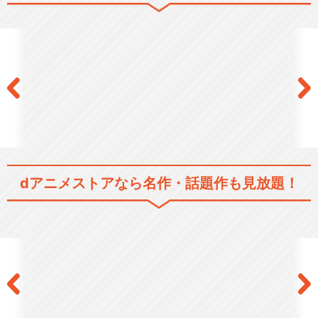
舞台『魔法使いの約束』第3
章
舞台『魔法使いの約束』祝祭
シリーズPart1
dアニメストアなら
名作・話題作も見放題！
舞台『魔法使いの約束』エチ
ュードシリーズPar…
舞台『魔法使いの約束』祝祭
シリーズPart2