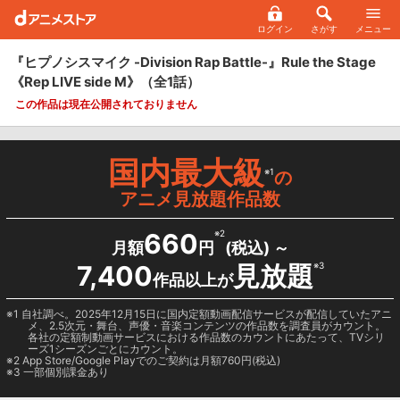
ログイン
さがす
メニュー
『ヒプノシスマイク -Division Rap Battle-』Rule the Stage
《Rep LIVE side M》
（全1話）
この作品は現在公開されておりません
国内最大級
※1
の
アニメ見放題作品数
660
※2
月額
円
(税込) ～
7,400
見放題
※3
作品以上が
1 自社調べ。2025年12月15日に国内定額動画配信サービスが配信していたアニ
メ、2.5次元・舞台、声優・音楽コンテンツの作品数を調査員がカウント。
各社の定額制動画サービスにおける作品数のカウントにあたって、TVシリ
ーズ1シーズンごとにカウント。
2
App Store/Google Play
でのご契約は月額760円(税込)
3 一部個別課金あり