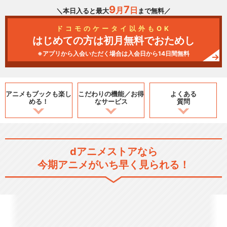
9
7
月
日
＼本日入ると最大
まで無料／
ドコモのケータイ以外もOK
はじめての方は初月無料でおためし
※アプリから入会いただく場合は入会日から14日間無料
アニメもブックも
楽し
こだわりの機能／
お得
よくある
める！
なサービス
質問
dアニメストアなら
今期アニメがいち早く見られる！