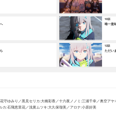
10話
へ
唯一意
12話
ら
ただい
:花守ゆみり／黒見セリカ:大橋彩香／十六夜ノノミ:三浦千幸／奥空アヤ
ルカ:石飛恵里花／浅黄ムツキ:大久保瑠美／アロナ:小原好美