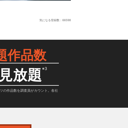
気になる登録数：
66598
題作品数
※3
見放題
テンツの作品数を調査員がカウント。各社