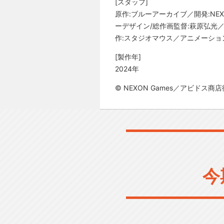
[スタッフ]
原作:ブルーアーカイブ／開発:NEX
ーデザイン/総作画監督:萩原弘光
作:スタジオマウス／アニメーション制作:Y
[製作年]
2024年
© NEXON Games／アビドス商店
今