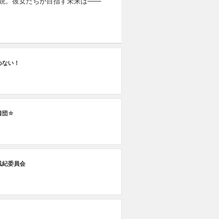
と銃。彼女たちが目指す未来は――
めない！
着団☆
風紀委員会