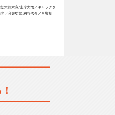
ズ構成:大野木寛/山岸大悟／キャラクタ
橋歩／音響監督:納谷僚介／音響制
る！