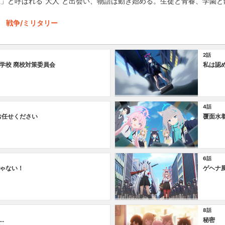
生」と呼ばれる“大人”と出会い、物語は動き始める。生徒と青春、学園
戦争/ミリタリー
2話
学校 廃校対策委員会
私は認
4話
お任せください
覆面水
6話
ゃない！
ゲヘナ
8話
…
秘密