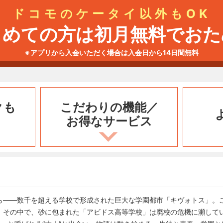
ドコモのケータイ以外もOK
じめての方は初月無料でおた
※アプリから入会いただく場合は入会日から14日間無料
クも
こだわりの機能／
お得なサービス
ら――数千を超える学校で形成された巨大な学園都市「キヴォトス」。
。その中で、砂に包まれた「アビドス高等学校」は廃校の危機に瀕して