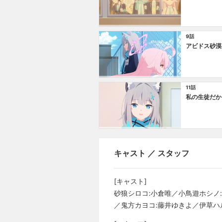
9話
アビドス砂漠
11話
私の生徒だか
キャスト ／ スタッフ
[キャスト]
砂狼シロコ:小倉唯／小鳥遊ホシノ
／鬼方カヨコ:藤井ゆきよ／伊草ハ