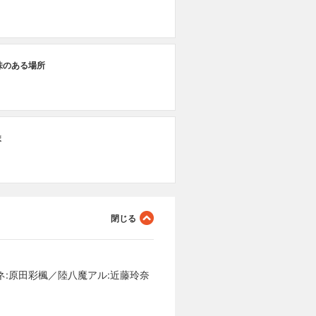
味のある場所
ま
ネ:原田彩楓／陸八魔アル:近藤玲奈