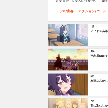
策委員会」の5人の生徒が、「先
ドラマ/青春
アクション/バトル
1話
アビドス高等
3話
便利屋68に
5話
友達なんかじ
7話
前に進むしか