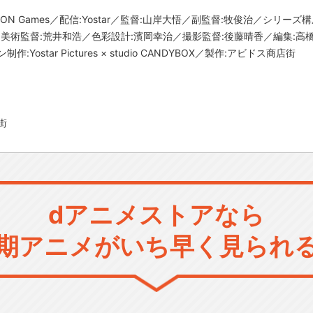
ON Games／配信:Yostar／監督:山岸大悟／副監督:牧俊治／シリー
／美術監督:荒井和浩／色彩設計:濱岡幸治／撮影監督:後藤晴香／編集:高
ostar Pictures × studio CANDYBOX／製作:アビドス商店街
街
dアニメストアなら
期アニメがいち早く見られ