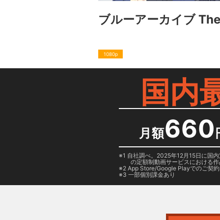
ブルーアーカイブ The A
1080p
国内
660
月額
1 自社調べ。2025年12月15
の定額制動画サービスにおける作
2
App Store/Google Play
でのご契約は
3 一部個別課金あり