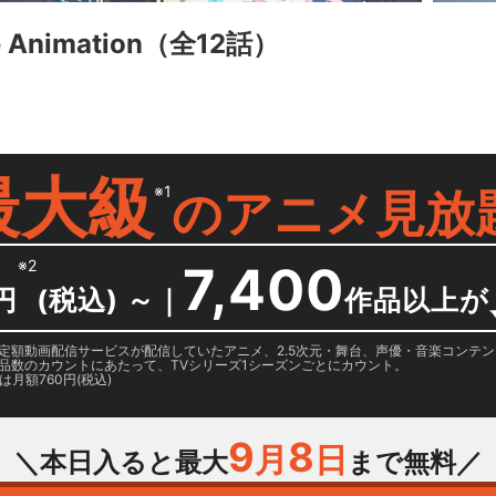
nimation
（全12話）
最大級
※1
の
アニメ見放
※2
7,400
円
(税込) ～
｜
作品以上が
日に国内定額動画配信サービスが配信していたアニメ、2.5次元・舞台、声優・音楽コン
品数のカウントにあたって、TVシリーズ1シーズンごとにカウント。
月額760円(税込)
9
8
月
日
＼本日入ると最大
まで無料／